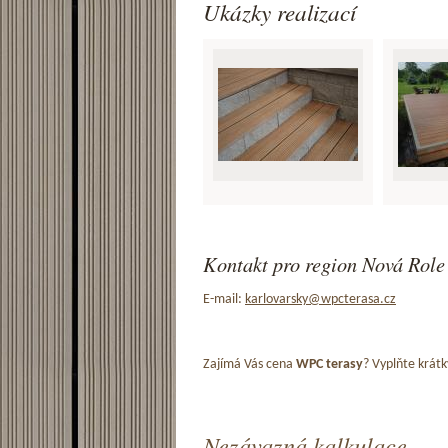
Ukázky realizací
Kontakt pro region Nová Role 
E-mail:
karlovarsky@wpcterasa.cz
Zajímá Vás cena
WPC terasy
? Vyplňte krátk
Nezávazná kalkulace