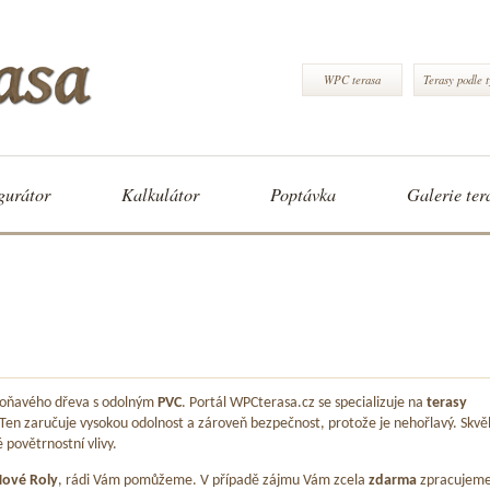
WPC terasa
Terasy podle 
gurátor
Kalkulátor
Poptávka
Galerie ter
 voňavého dřeva s odolným
PVC
. Portál WPCterasa.cz se specializuje na
terasy
 Ten zaručuje vysokou odolnost a zároveň bezpečnost, protože je nehořlavý. Skvě
é povětrnostní vlivy.
ové Roly
, rádi Vám pomůžeme. V případě zájmu Vám zcela
zdarma
zpracujem