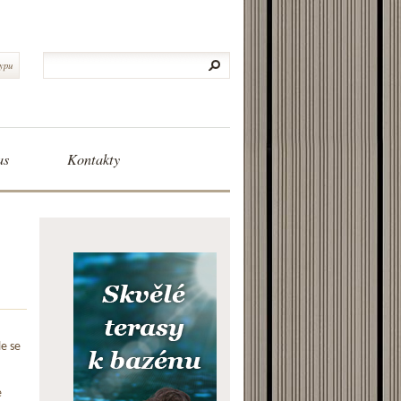
typu
as
Kontakty
le se
e