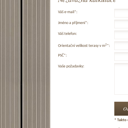
Váš e-mail*:
Jméno a příjmení*:
Váš telefon:
2
Orientační velikost terasy v m
*:
PSČ*:
Vaše požadavky:
* Takto 