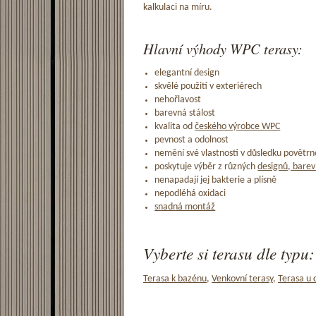
kalkulaci na míru.
Hlavní výhody WPC terasy:
elegantní design
skvělé použití v exteriérech
nehořlavost
barevná stálost
kvalita od
českého výrobce WPC
pevnost a odolnost
nemění své vlastnosti v důsledku povětrno
poskytuje výběr z různých
designů, barev
nenapadají jej bakterie a plísně
nepodléhá oxidaci
snadná montáž
Vyberte si terasu dle typu:
Terasa k bazénu
,
Venkovní terasy
,
Terasa u