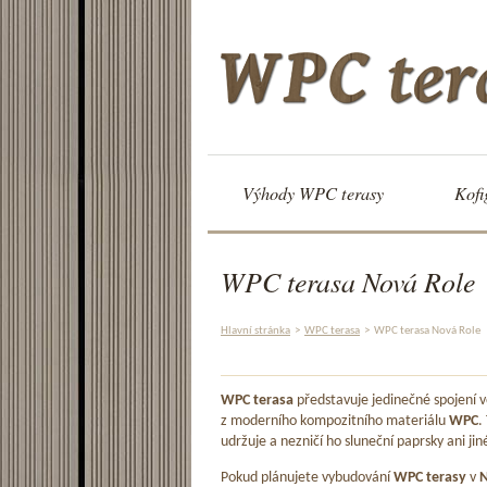
Výhody WPC terasy
Kofi
WPC terasa Nová Role
Hlavní stránka
>
WPC terasa
>
WPC terasa Nová Role
WPC terasa
představuje jedinečné spojení
z moderního kompozitního materiálu
WPC
.
udržuje a nezničí ho sluneční paprsky ani jin
Pokud plánujete vybudování
WPC terasy
v
N