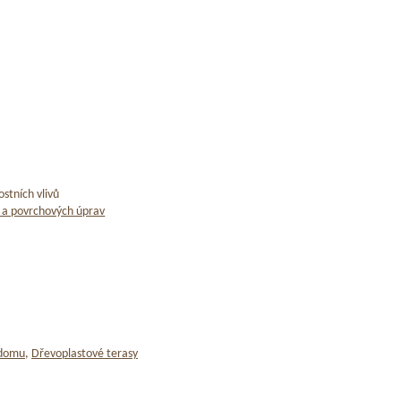
stních vlivů
 a povrchových úprav
 domu
,
Dřevoplastové terasy