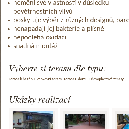
nemění své vlastnosti v důsledku
povětrnostních vlivů
poskytuje výběr z různých
designů, bar
nenapadají jej bakterie a plísně
nepodléhá oxidaci
snadná montáž
Vyberte si terasu dle typu:
Terasa k bazénu
,
Venkovní terasy
,
Terasa u domu
,
Dřevoplastové terasy
Ukázky realizací