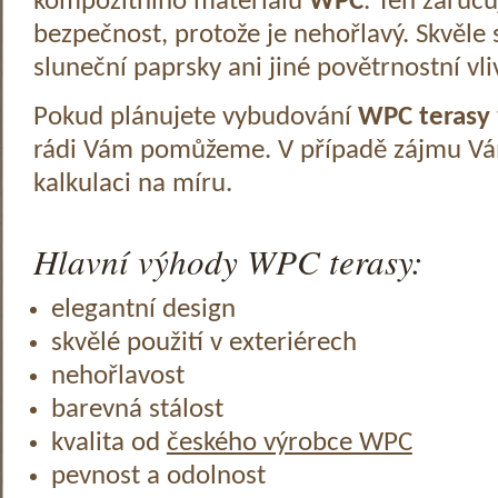
kompozitního materiálu
WPC
. Ten zaruč
bezpečnost, protože je nehořlavý. Skvěle 
sluneční paprsky ani jiné povětrnostní vli
Pokud plánujete vybudování
WPC terasy
rádi Vám pomůžeme. V případě zájmu V
kalkulaci na míru.
Hlavní výhody WPC terasy:
elegantní design
skvělé použití v exteriérech
nehořlavost
barevná stálost
kvalita od
českého výrobce WPC
pevnost a odolnost