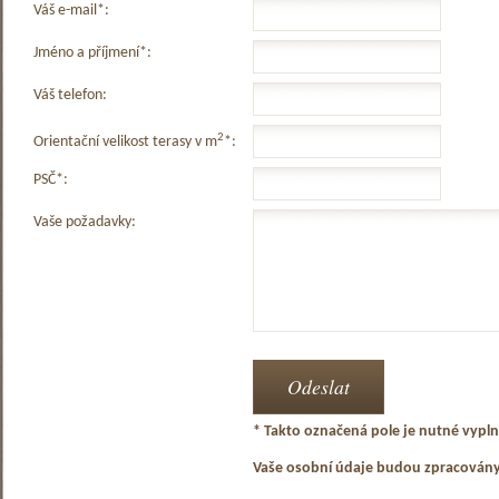
Váš e-mail*:
Jméno a příjmení*:
Váš telefon:
2
Orientační velikost terasy v m
*:
PSČ*:
Vaše požadavky:
* Takto označená pole je nutné vyplni
Vaše osobní údaje budou zpracován