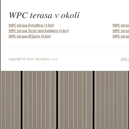
WPC terasa v okolí
WPC terasa Rynoltice (3 km)
WPC teras
WPC terasa Stráž pod Ralskem (4 km)
WPC teras
WPC terasa Křižany (6 km)
WPC teras
Copyright © 2014, TerrainEco, s.r.o.
WPC 