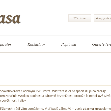
WPC terasa
Terasy podle 
gurátor
Kalkulátor
Poptávka
Galerie ter
 voňavého dřeva s odolným
PVC
. Portál WPCterasa.cz se specializuje na
terasy
 Ten zaručuje vysokou odolnost a zároveň bezpečnost, protože je nehořlavý. Skvě
é povětrnostní vlivy.
řižanech
, rádi Vám pomůžeme. V případě zájmu Vám zcela
zdarma
zpracujeme