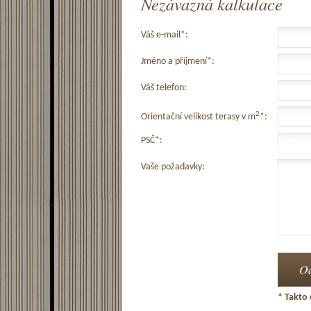
Nezávazná kalkulace
Váš e-mail*:
Jméno a příjmení*:
Váš telefon:
2
Orientační velikost terasy v m
*:
PSČ*:
Vaše požadavky:
* Takto 