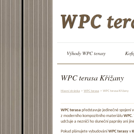
Výhody WPC terasy
Kofi
WPC terasa Křižany
Hlavní stránka
>
WPC terasa
>
WPC terasa Křižany
WPC terasa
představuje jedinečné spojení
z moderního kompozitního materiálu
WPC
.
udržuje a nezničí ho sluneční paprsky ani jin
Pokud plánujete vybudování
WPC terasy
v
K