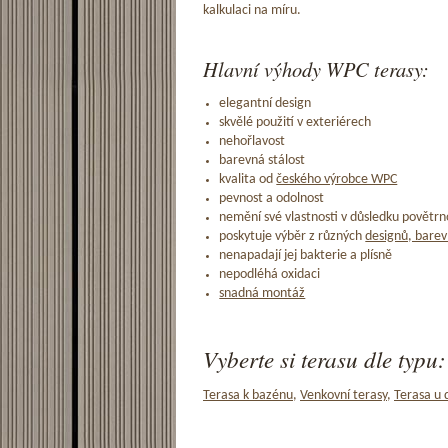
kalkulaci na míru.
Hlavní výhody WPC terasy:
elegantní design
skvělé použití v exteriérech
nehořlavost
barevná stálost
kvalita od
českého výrobce WPC
pevnost a odolnost
nemění své vlastnosti v důsledku povětrno
poskytuje výběr z různých
designů, barev
nenapadají jej bakterie a plísně
nepodléhá oxidaci
snadná montáž
Vyberte si terasu dle typu:
Terasa k bazénu
,
Venkovní terasy
,
Terasa u