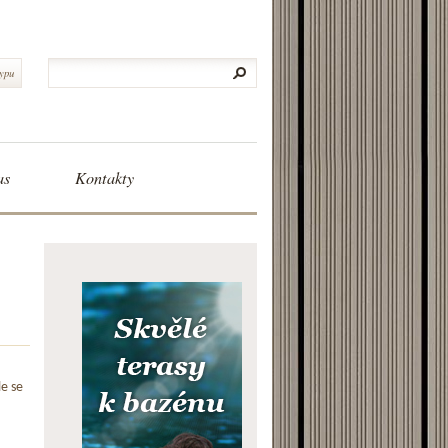
typu
as
Kontakty
le se