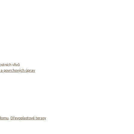
stních vlivů
 a povrchových úprav
 domu
,
Dřevoplastové terasy