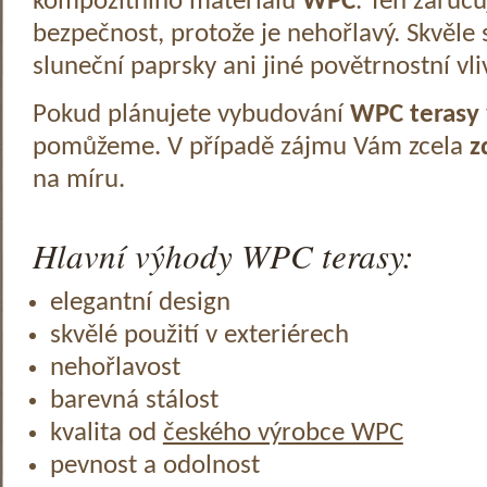
kompozitního materiálu
WPC
. Ten zaruč
bezpečnost, protože je nehořlavý. Skvěle 
sluneční paprsky ani jiné povětrnostní vli
Pokud plánujete vybudování
WPC terasy
pomůžeme. V případě zájmu Vám zcela
z
na míru.
Hlavní výhody WPC terasy:
elegantní design
skvělé použití v exteriérech
nehořlavost
barevná stálost
kvalita od
českého výrobce WPC
pevnost a odolnost