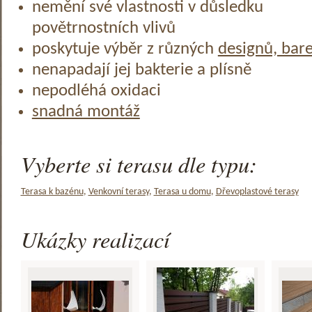
nemění své vlastnosti v důsledku
povětrnostních vlivů
poskytuje výběr z různých
designů, bar
nenapadají jej bakterie a plísně
nepodléhá oxidaci
snadná montáž
Vyberte si terasu dle typu:
Terasa k bazénu
,
Venkovní terasy
,
Terasa u domu
,
Dřevoplastové terasy
Ukázky realizací