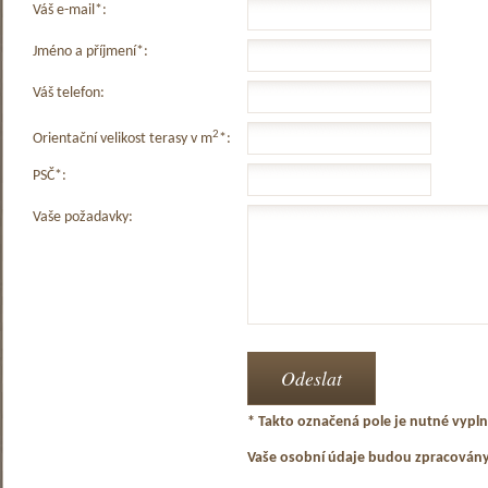
Váš e-mail*:
Jméno a příjmení*:
Váš telefon:
2
Orientační velikost terasy v m
*:
PSČ*:
Vaše požadavky:
* Takto označená pole je nutné vyplni
Vaše osobní údaje budou zpracován