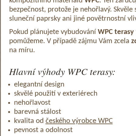
kompozitního materiálu
WPC
. Ten zaruč
bezpečnost, protože je nehořlavý. Skvěle 
sluneční paprsky ani jiné povětrnostní vli
Pokud plánujete vybudování
WPC terasy
pomůžeme. V případě zájmu Vám zcela
z
na míru.
Hlavní výhody WPC terasy:
elegantní design
skvělé použití v exteriérech
nehořlavost
barevná stálost
kvalita od
českého výrobce WPC
pevnost a odolnost