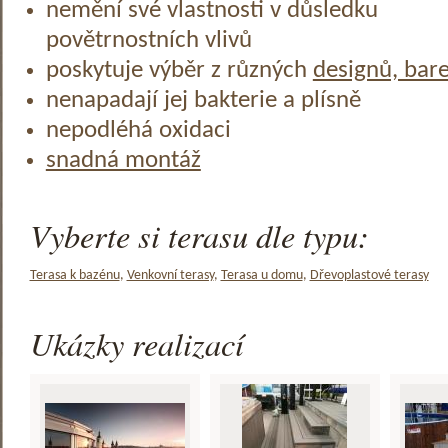
nemění své vlastnosti v důsledku
povětrnostních vlivů
poskytuje výběr z různých
designů, bar
nenapadají jej bakterie a plísně
nepodléhá oxidaci
snadná montáž
Vyberte si terasu dle typu:
Terasa k bazénu
,
Venkovní terasy
,
Terasa u domu
,
Dřevoplastové terasy
Ukázky realizací