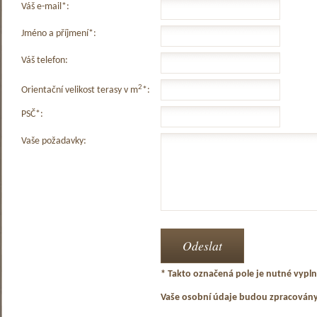
Váš e-mail*:
Jméno a příjmení*:
Váš telefon:
2
Orientační velikost terasy v m
*:
PSČ*:
Vaše požadavky:
* Takto označená pole je nutné vyplni
Vaše osobní údaje budou zpracován