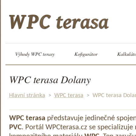
Výhody WPC terasy
Kofigurátor
Kalkulát
WPC terasa Dolany
Hlavní stránka
>
WPC terasa
>
WPC terasa Dola
WPC terasa
představuje jedinečné spoje
PVC
. Portál WPCterasa.cz se specializuje