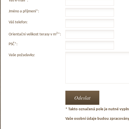
Váš e-mail*:
Jméno a příjmení*:
Váš telefon:
2
Orientační velikost terasy v m
*:
PSČ*:
Vaše požadavky:
* Takto označená pole je nutné vyplni
Vaše osobní údaje budou zpracován