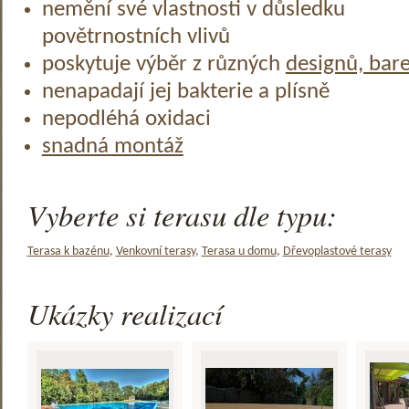
nemění své vlastnosti v důsledku
povětrnostních vlivů
poskytuje výběr z různých
designů, bar
nenapadají jej bakterie a plísně
nepodléhá oxidaci
snadná montáž
Vyberte si terasu dle typu:
Terasa k bazénu
,
Venkovní terasy
,
Terasa u domu
,
Dřevoplastové terasy
Ukázky realizací