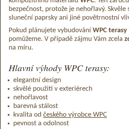
kompozitního materiálu
WPC
. Ten zaruč
bezpečnost, protože je nehořlavý. Skvěle 
sluneční paprsky ani jiné povětrnostní vli
Pokud plánujete vybudování
WPC terasy
pomůžeme. V případě zájmu Vám zcela
z
na míru.
Hlavní výhody WPC terasy:
elegantní design
skvělé použití v exteriérech
nehořlavost
barevná stálost
kvalita od
českého výrobce WPC
pevnost a odolnost