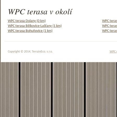
WPC terasa v okolí
WPC terasa Dolany (0 km)
WPC teras
WPC terasa Bělkovice-Lašťany (1 km)
WPC teras
WPC terasa Bohuňovice (1 km)
WPC teras
Copyright © 2014, TerrainEco, s.r.o.
WPC 