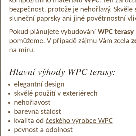
kompozitního materiálu
WPC
. Ten zaruč
bezpečnost, protože je nehořlavý. Skvěle 
sluneční paprsky ani jiné povětrnostní vli
Pokud plánujete vybudování
WPC terasy
pomůžeme. V případě zájmu Vám zcela
z
na míru.
Hlavní výhody WPC terasy:
elegantní design
skvělé použití v exteriérech
nehořlavost
barevná stálost
kvalita od
českého výrobce WPC
pevnost a odolnost