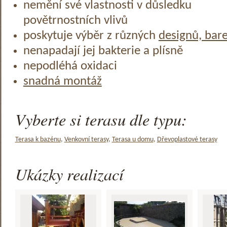
nemění své vlastnosti v důsledku
povětrnostních vlivů
poskytuje výběr z různých
designů, bar
nenapadají jej bakterie a plísně
nepodléhá oxidaci
snadná montáž
Vyberte si terasu dle typu:
Terasa k bazénu
,
Venkovní terasy
,
Terasa u domu
,
Dřevoplastové terasy
Ukázky realizací