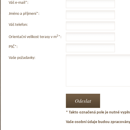
Váš e-mail*:
Jméno a příjmení*:
Váš telefon:
2
Orientační velikost terasy v m
*:
PSČ*:
Vaše požadavky:
* Takto označená pole je nutné vyplni
Vaše osobní údaje budou zpracován