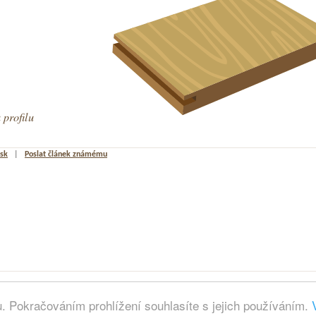
 profilu
isk
|
Poslat článek známému
WPC prkna
|
XML Sitemap
|
Mapa webu
|
Redakční s
 Pokračováním prohlížení souhlasíte s jejich používáním.