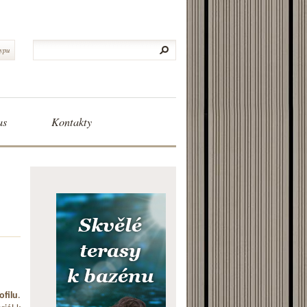
typu
as
Kontakty
ofilu
.