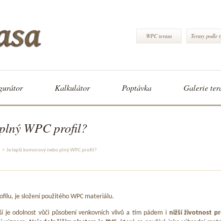
WPC terasa
Terasy podle 
gurátor
Kalkulátor
Poptávka
Galerie ter
 plný WPC profil?
>
Je lepší komorový nebo plný WPC profil?
ofilu, je složení použitého WPC materiálu.
ší je odolnost vůči působení venkovních vlivů a tím pádem i
nižší životnost pr