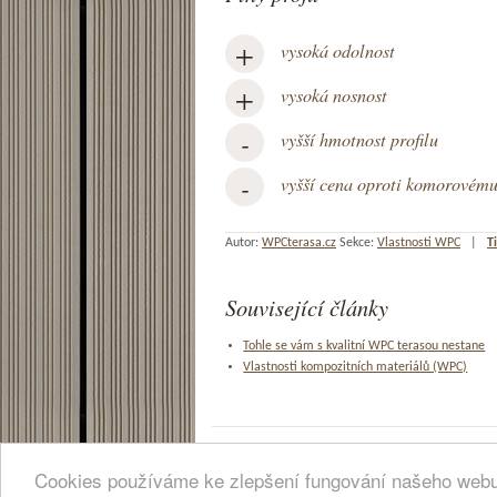
+
vysoká odolnost
+
vysoká nosnost
-
vyšší hmotnost profilu
-
vyšší cena oproti komorovému
Autor:
WPCterasa.cz
Sekce:
Vlastnosti WPC
|
T
Související články
Tohle se vám s kvalitní WPC terasou nestane
Vlastnosti kompozitních materiálů (WPC)
Copyright © 2014, TerrainEco, s.r.o.
Cookies používáme ke zlepšení fungování našeho webu.