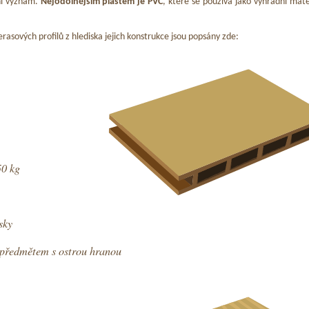
ní význam.
Nejodolnějším plastem je PVC
, které se používá jako výhradní mate
asových profilů z hlediska jejich konstrukce jsou popsány zde:
50 kg
sky
m předmětem s ostrou hranou