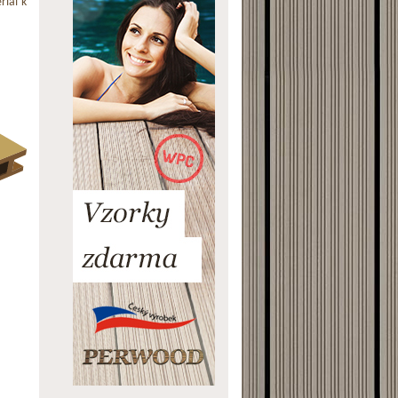
riál k