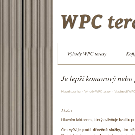
Výhody WPC terasy
Kofi
Je lepší komorový nebo
Hlavní stránka
>
Výhody WPC terasy
>
Vlastnosti WPC
5.3.2014
Hlavním faktorem, který ovlivňuje kvalitu pr
Čím vyšší je
podíl dřevěné složky,
tím niž