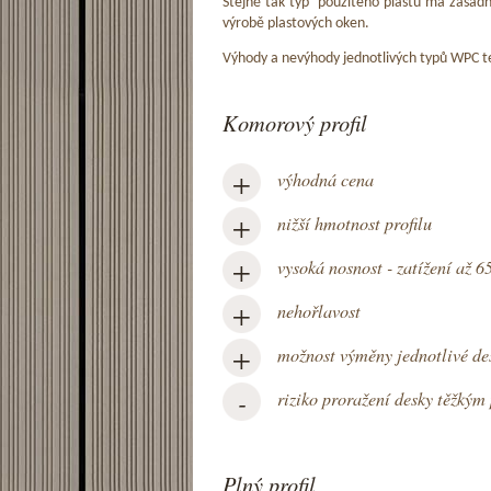
Stejně tak typ použitého plastu má zásad
výrobě plastových oken.
Výhody a nevýhody jednotlivých typů WPC ter
Komorový profil
+
výhodná cena
+
nižší hmotnost profilu
+
vysoká nosnost - zatížení až 6
+
nehořlavost
+
možnost výměny jednotlivé de
-
riziko proražení desky těžký
Plný profil