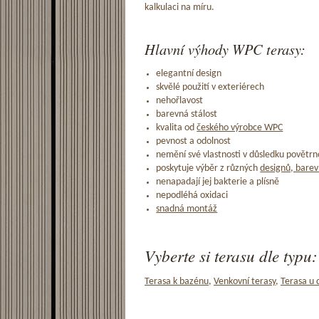
kalkulaci na míru.
Hlavní výhody WPC terasy:
elegantní design
skvělé použití v exteriérech
nehořlavost
barevná stálost
kvalita od
českého výrobce WPC
pevnost a odolnost
nemění své vlastnosti v důsledku povětrno
poskytuje výběr z různých
designů, barev
nenapadají jej bakterie a plísně
nepodléhá oxidaci
snadná montáž
Vyberte si terasu dle typu:
Terasa k bazénu
,
Venkovní terasy
,
Terasa u