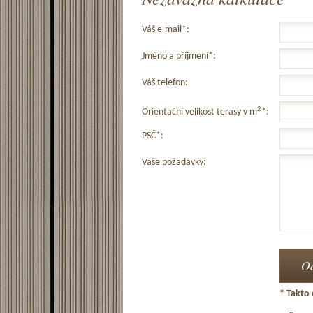
Váš e-mail*:
Jméno a příjmení*:
Váš telefon:
2
Orientační velikost terasy v m
*:
PSČ*:
Vaše požadavky:
* Takto 