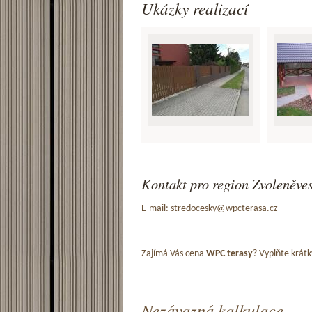
Ukázky realizací
Kontakt pro region Zvoleněves
E-mail:
stredocesky@wpcterasa.cz
Zajímá Vás cena
WPC terasy
? Vyplňte krátk
Nezávazná kalkulace