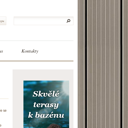
typu
as
Kontakty
le se
e