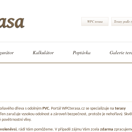
WPC terasa
Terasy podle 
gurátor
Kalkulátor
Poptávka
Galerie ter
 voňavého dřeva s odolným
PVC
. Portál WPCterasa.cz se specializuje na
terasy
 Ten zaručuje vysokou odolnost a zároveň bezpečnost, protože je nehořlavý. Skvě
é povětrnostní vlivy.
voleněvsi
, rádi Vám pomůžeme. V případě zájmu Vám zcela
zdarma
zpracujem