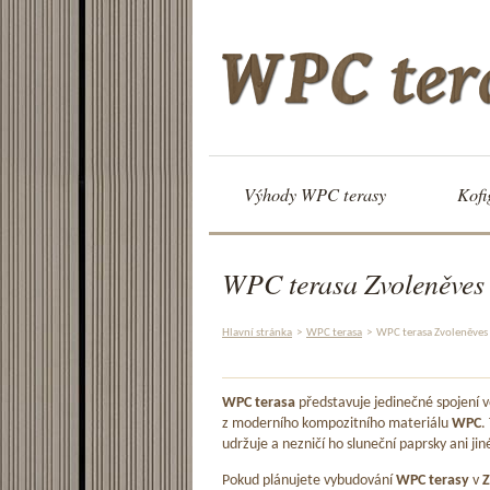
Výhody WPC terasy
Kofi
WPC terasa Zvoleněves
Hlavní stránka
>
WPC terasa
>
WPC terasa Zvoleněves
WPC terasa
představuje jedinečné spojení
z moderního kompozitního materiálu
WPC
.
udržuje a nezničí ho sluneční paprsky ani jin
Pokud plánujete vybudování
WPC terasy
v
Z