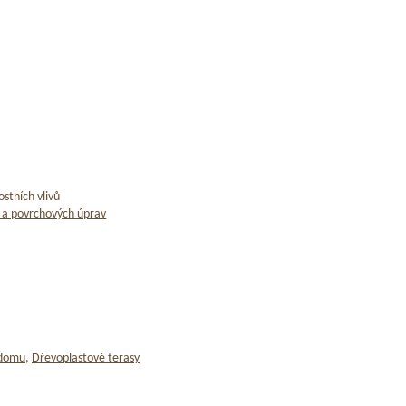
stních vlivů
 a povrchových úprav
 domu
,
Dřevoplastové terasy