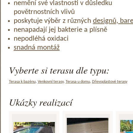
nemění své vlastnosti v důsledku
povětrnostních vlivů
poskytuje výběr z různých
designů, bar
nenapadají jej bakterie a plísně
nepodléhá oxidaci
snadná montáž
Vyberte si terasu dle typu:
Terasa k bazénu
,
Venkovní terasy
,
Terasa u domu
,
Dřevoplastové terasy
Ukázky realizací