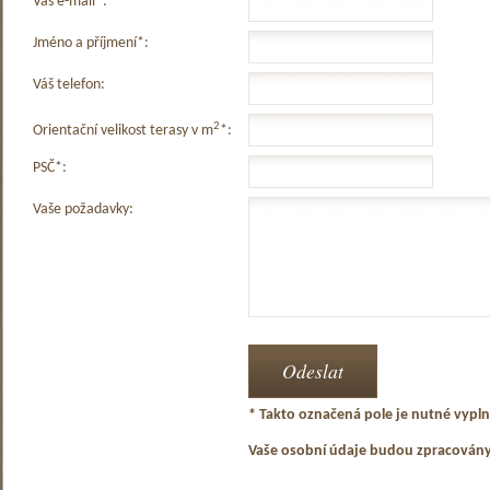
Váš e-mail*:
Jméno a příjmení*:
Váš telefon:
2
Orientační velikost terasy v m
*:
PSČ*:
Vaše požadavky:
* Takto označená pole je nutné vyplni
Vaše osobní údaje budou zpracován