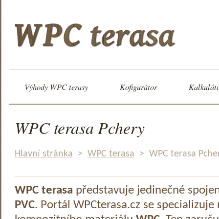
Výhody WPC terasy
Kofigurátor
Kalkulát
WPC terasa Pchery
Hlavní stránka
>
WPC terasa
>
WPC terasa Pche
WPC terasa
představuje jedinečné spoje
PVC
. Portál WPCterasa.cz se specializuje