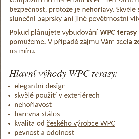
kompozitního materiálu
WPC
. Ten zaruč
bezpečnost, protože je nehořlavý. Skvěle 
sluneční paprsky ani jiné povětrnostní vli
Pokud plánujete vybudování
WPC terasy
pomůžeme. V případě zájmu Vám zcela
z
na míru.
Hlavní výhody WPC terasy:
elegantní design
skvělé použití v exteriérech
nehořlavost
barevná stálost
kvalita od
českého výrobce WPC
pevnost a odolnost