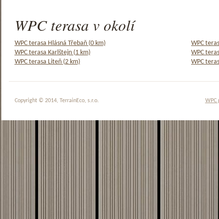
WPC terasa v okolí
WPC terasa Hlásná Třebaň (0 km)
WPC teras
WPC terasa Karlštejn (1 km)
WPC teras
WPC terasa Liteň (2 km)
WPC teras
Copyright © 2014, TerrainEco, s.r.o.
WPC 