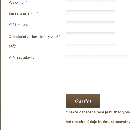
Váš e-mail*:
Jméno a příjmení*:
Váš telefon:
2
Orientační velikost terasy v m
*:
PSČ*:
Vaše požadavky:
* Takto označená pole je nutné vyplni
Vaše osobní údaje budou zpracován