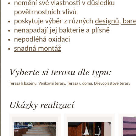
nemění své vlastnosti v důsledku
povětrnostních vlivů
poskytuje výběr z různých
designů, bar
nenapadají jej bakterie a plísně
nepodléhá oxidaci
snadná montáž
Vyberte si terasu dle typu:
Terasa k bazénu
,
Venkovní terasy
,
Terasa u domu
,
Dřevoplastové terasy
Ukázky realizací