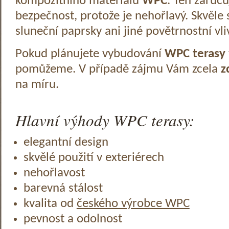
kompozitního materiálu
WPC
. Ten zaruč
bezpečnost, protože je nehořlavý. Skvěle 
sluneční paprsky ani jiné povětrnostní vli
Pokud plánujete vybudování
WPC terasy
pomůžeme. V případě zájmu Vám zcela
z
na míru.
Hlavní výhody WPC terasy:
elegantní design
skvělé použití v exteriérech
nehořlavost
barevná stálost
kvalita od
českého výrobce WPC
pevnost a odolnost