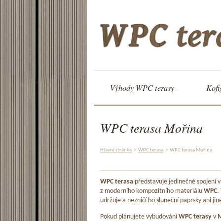
Výhody WPC terasy
Kofi
WPC terasa Mořina
Hlavní stránka
>
WPC terasa
>
WPC terasa Mořina
WPC terasa
představuje jedinečné spojení
z moderního kompozitního materiálu
WPC
.
udržuje a nezničí ho sluneční paprsky ani jin
Pokud plánujete vybudování
WPC terasy
v