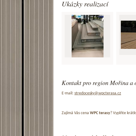
Ukázky realizací
Kontakt pro region Mořina a 
E-mail:
stredocesky@wpcterasa.cz
Zajímá Vás cena
WPC terasy
? Vyplňte krátk