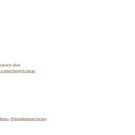
stních vlivů
 a povrchových úprav
 domu
,
Dřevoplastové terasy