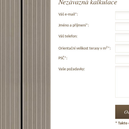
Nezávazná kalkulace
Váš e-mail*:
Jméno a příjmení*:
Váš telefon:
2
Orientační velikost terasy v m
*:
PSČ*:
Vaše požadavky:
* Takto 