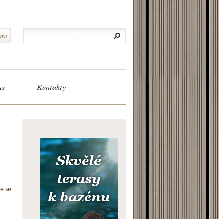
typu
as
Kontakty
le se