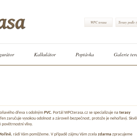
WPC terasa
Terasy podle 
gurátor
Kalkulátor
Poptávka
Galerie ter
 voňavého dřeva s odolným
PVC
. Portál WPCterasa.cz se specializuje na
terasy
 Ten zaručuje vysokou odolnost a zároveň bezpečnost, protože je nehořlavý. Skvě
é povětrnostní vlivy.
Mořině
, rádi Vám pomůžeme. V případě zájmu Vám zcela
zdarma
zpracujeme