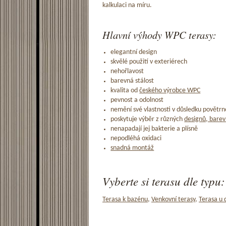
kalkulaci na míru.
Hlavní výhody WPC terasy:
elegantní design
skvělé použití v exteriérech
nehořlavost
barevná stálost
kvalita od
českého výrobce WPC
pevnost a odolnost
nemění své vlastnosti v důsledku povětrno
poskytuje výběr z různých
designů, barev
nenapadají jej bakterie a plísně
nepodléhá oxidaci
snadná montáž
Vyberte si terasu dle typu:
Terasa k bazénu
,
Venkovní terasy
,
Terasa u