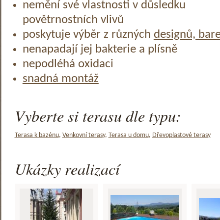
nemění své vlastnosti v důsledku
povětrnostních vlivů
poskytuje výběr z různých
designů, bar
nenapadají jej bakterie a plísně
nepodléhá oxidaci
snadná montáž
Vyberte si terasu dle typu:
Terasa k bazénu
,
Venkovní terasy
,
Terasa u domu
,
Dřevoplastové terasy
Ukázky realizací