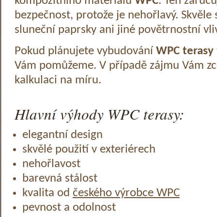
kompozitního materiálu
WPC
. Ten zaruč
bezpečnost, protože je nehořlavý. Skvěle 
sluneční paprsky ani jiné povětrnostní vli
Pokud plánujete vybudování
WPC terasy
Vám pomůžeme. V případě zájmu Vám zc
kalkulaci na míru.
Hlavní výhody WPC terasy:
elegantní design
skvělé použití v exteriérech
nehořlavost
barevná stálost
kvalita od
českého výrobce WPC
pevnost a odolnost