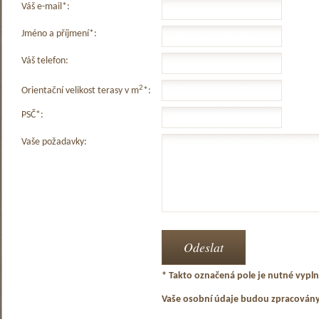
Váš e-mail*:
Jméno a příjmení*:
Váš telefon:
2
Orientační velikost terasy v m
*:
PSČ*:
Vaše požadavky:
* Takto označená pole je nutné vyplni
Vaše osobní údaje budou zpracován