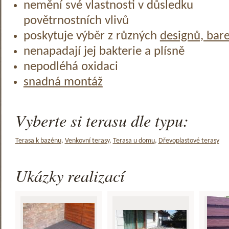
nemění své vlastnosti v důsledku
povětrnostních vlivů
poskytuje výběr z různých
designů, bar
nenapadají jej bakterie a plísně
nepodléhá oxidaci
snadná montáž
Vyberte si terasu dle typu:
Terasa k bazénu
,
Venkovní terasy
,
Terasa u domu
,
Dřevoplastové terasy
Ukázky realizací