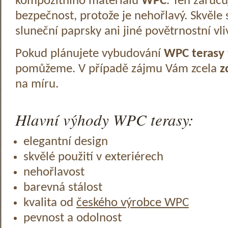
kompozitního materiálu
WPC
. Ten zaruč
bezpečnost, protože je nehořlavý. Skvěle 
sluneční paprsky ani jiné povětrnostní vli
Pokud plánujete vybudování
WPC terasy
pomůžeme. V případě zájmu Vám zcela
z
na míru.
Hlavní výhody WPC terasy:
elegantní design
skvělé použití v exteriérech
nehořlavost
barevná stálost
kvalita od
českého výrobce WPC
pevnost a odolnost