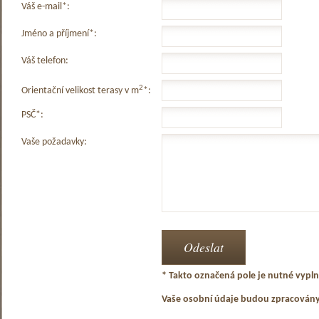
Váš e-mail*:
Jméno a příjmení*:
Váš telefon:
2
Orientační velikost terasy v m
*:
PSČ*:
Vaše požadavky:
* Takto označená pole je nutné vyplni
Vaše osobní údaje budou zpracován