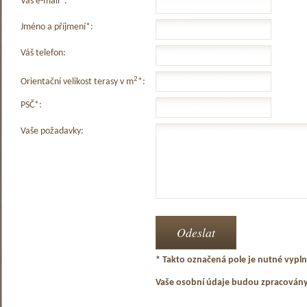
Váš e-mail*:
Jméno a příjmení*:
Váš telefon:
2
Orientační velikost terasy v m
*:
PSČ*:
Vaše požadavky:
* Takto označená pole je nutné vyplni
Vaše osobní údaje budou zpracován