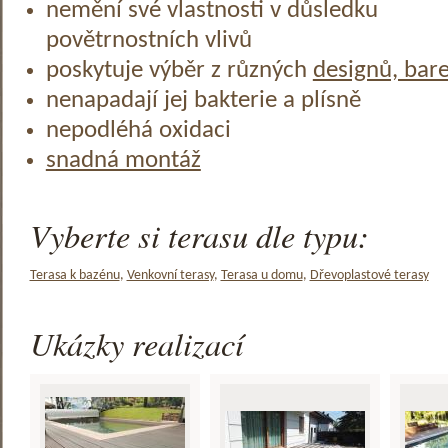
nemění své vlastnosti v důsledku
povětrnostních vlivů
poskytuje výběr z různých
designů, bar
nenapadají jej bakterie a plísně
nepodléhá oxidaci
snadná montáž
Vyberte si terasu dle typu:
Terasa k bazénu
,
Venkovní terasy
,
Terasa u domu
,
Dřevoplastové terasy
Ukázky realizací