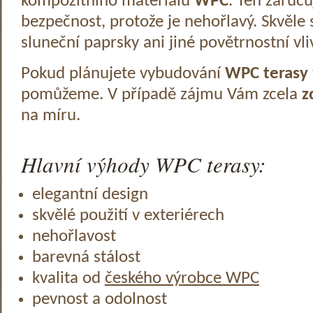
kompozitního materiálu
WPC
. Ten zaruč
bezpečnost, protože je nehořlavý. Skvěle 
sluneční paprsky ani jiné povětrnostní vli
Pokud plánujete vybudování
WPC terasy
pomůžeme. V případě zájmu Vám zcela
z
na míru.
Hlavní výhody WPC terasy:
elegantní design
skvělé použití v exteriérech
nehořlavost
barevná stálost
kvalita od
českého výrobce WPC
pevnost a odolnost