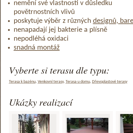
nemění své vlastnosti v důsledku
povětrnostních vlivů
poskytuje výběr z různých
designů, bar
nenapadají jej bakterie a plísně
nepodléhá oxidaci
snadná montáž
Vyberte si terasu dle typu:
Terasa k bazénu
,
Venkovní terasy
,
Terasa u domu
,
Dřevoplastové terasy
Ukázky realizací