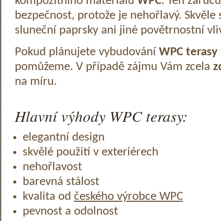
kompozitního materiálu
WPC
. Ten zaruč
bezpečnost, protože je nehořlavý. Skvěle 
sluneční paprsky ani jiné povětrnostní vli
Pokud plánujete vybudování
WPC terasy
pomůžeme. V případě zájmu Vám zcela
z
na míru.
Hlavní výhody WPC terasy:
elegantní design
skvělé použití v exteriérech
nehořlavost
barevná stálost
kvalita od
českého výrobce WPC
pevnost a odolnost