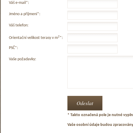
Váš e-mail*:
Jméno a příjmení*:
Váš telefon:
2
Orientační velikost terasy v m
*:
PSČ*:
Vaše požadavky:
* Takto označená pole je nutné vyplni
Vaše osobní údaje budou zpracován