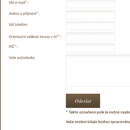
Váš e-mail*:
Jméno a příjmení*:
Váš telefon:
2
Orientační velikost terasy v m
*:
PSČ*:
Vaše požadavky:
* Takto označená pole je nutné vyplni
Vaše osobní údaje budou zpracován