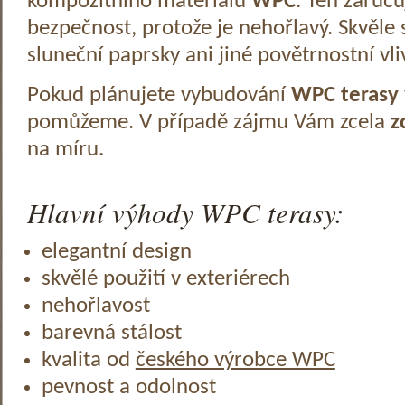
kompozitního materiálu
WPC
. Ten zaruč
bezpečnost, protože je nehořlavý. Skvěle 
sluneční paprsky ani jiné povětrnostní vli
Pokud plánujete vybudování
WPC terasy
pomůžeme. V případě zájmu Vám zcela
z
na míru.
Hlavní výhody WPC terasy:
elegantní design
skvělé použití v exteriérech
nehořlavost
barevná stálost
kvalita od
českého výrobce WPC
pevnost a odolnost