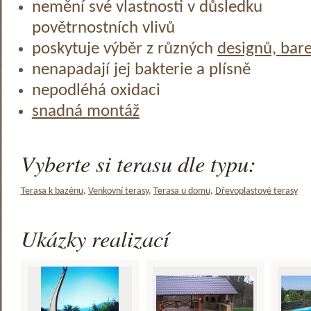
nemění své vlastnosti v důsledku
povětrnostních vlivů
poskytuje výběr z různých
designů, bar
nenapadají jej bakterie a plísně
nepodléhá oxidaci
snadná montáž
Vyberte si terasu dle typu:
Terasa k bazénu
,
Venkovní terasy
,
Terasa u domu
,
Dřevoplastové terasy
Ukázky realizací