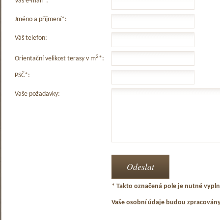
Váš e-mail*:
Jméno a příjmení*:
Váš telefon:
2
Orientační velikost terasy v m
*:
PSČ*:
Vaše požadavky:
* Takto označená pole je nutné vyplni
Vaše osobní údaje budou zpracován