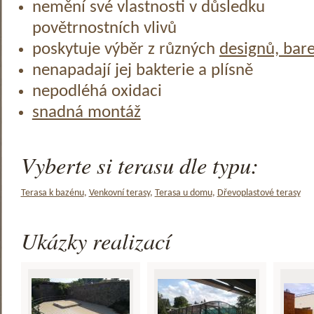
nemění své vlastnosti v důsledku
povětrnostních vlivů
poskytuje výběr z různých
designů, bar
nenapadají jej bakterie a plísně
nepodléhá oxidaci
snadná montáž
Vyberte si terasu dle typu:
Terasa k bazénu
,
Venkovní terasy
,
Terasa u domu
,
Dřevoplastové terasy
Ukázky realizací