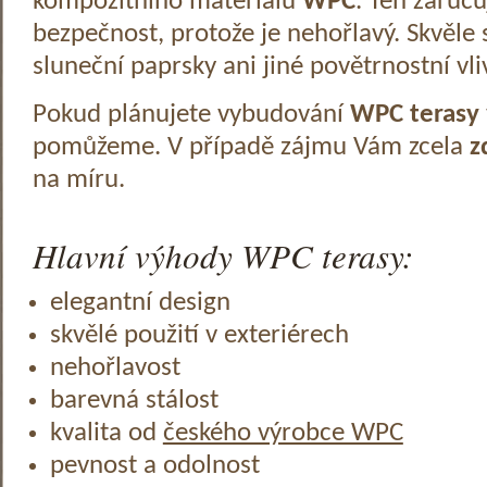
kompozitního materiálu
WPC
. Ten zaruč
bezpečnost, protože je nehořlavý. Skvěle 
sluneční paprsky ani jiné povětrnostní vli
Pokud plánujete vybudování
WPC terasy
pomůžeme. V případě zájmu Vám zcela
z
na míru.
Hlavní výhody WPC terasy:
elegantní design
skvělé použití v exteriérech
nehořlavost
barevná stálost
kvalita od
českého výrobce WPC
pevnost a odolnost