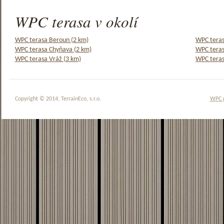
WPC terasa v okolí
WPC terasa Beroun (2 km)
WPC teras
WPC terasa Chyňava (2 km)
WPC teras
WPC terasa Vráž (3 km)
WPC teras
Copyright © 2014, TerrainEco, s.r.o.
WPC 