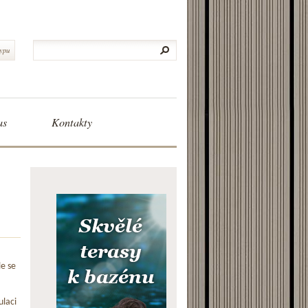
typu
as
Kontakty
le se
ulaci