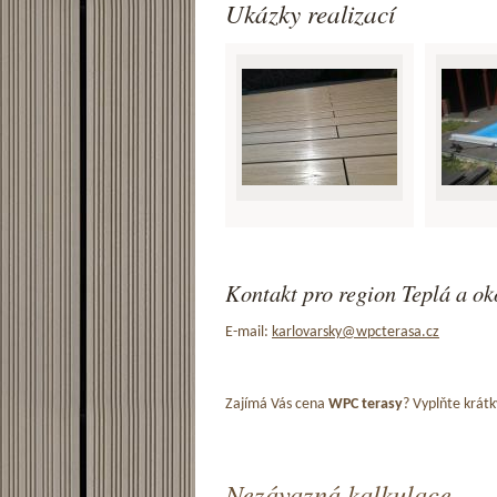
Ukázky realizací
Kontakt pro region Teplá a ok
E-mail:
karlovarsky@wpcterasa.cz
Zajímá Vás cena
WPC terasy
? Vyplňte krátk
Nezávazná kalkulace