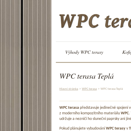
Výhody WPC terasy
Kofi
WPC terasa Teplá
Hlavní stránka
>
WPC terasa
>
WPC terasa Teplá
WPC terasa
představuje jedinečné spojení
z moderního kompozitního materiálu
WPC
.
udržuje a nezničí ho sluneční paprsky ani jin
Pokud plánujete vybudování
WPC terasy
v
T