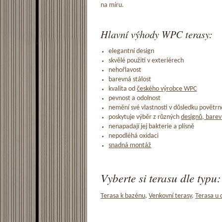
na míru.
Hlavní výhody WPC terasy:
elegantní design
skvělé použití v exteriérech
nehořlavost
barevná stálost
kvalita od
českého výrobce WPC
pevnost a odolnost
nemění své vlastnosti v důsledku povětrno
poskytuje výběr z různých
designů, barev
nenapadají jej bakterie a plísně
nepodléhá oxidaci
snadná montáž
Vyberte si terasu dle typu:
Terasa k bazénu
,
Venkovní terasy
,
Terasa u