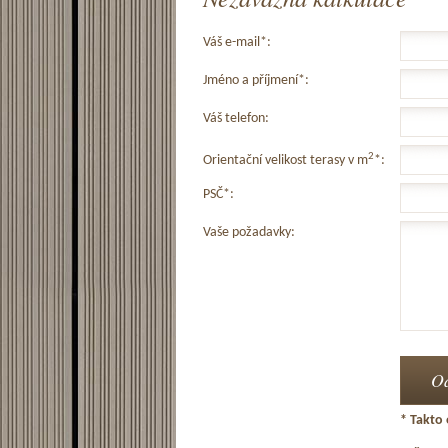
Váš e-mail*:
Jméno a příjmení*:
Váš telefon:
2
Orientační velikost terasy v m
*:
PSČ*:
Vaše požadavky:
* Takto 