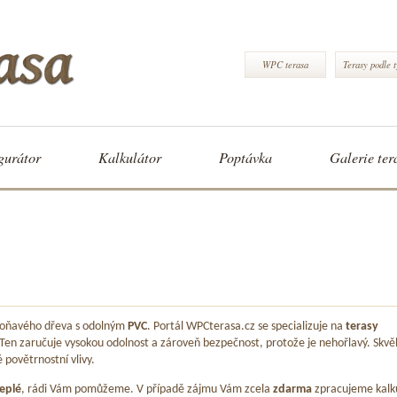
WPC terasa
Terasy podle 
gurátor
Kalkulátor
Poptávka
Galerie ter
 voňavého dřeva s odolným
PVC
. Portál WPCterasa.cz se specializuje na
terasy
 Ten zaručuje vysokou odolnost a zároveň bezpečnost, protože je nehořlavý. Skvě
é povětrnostní vlivy.
eplé
, rádi Vám pomůžeme. V případě zájmu Vám zcela
zdarma
zpracujeme kalk