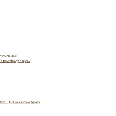
stních vlivů
 a povrchových úprav
 domu
,
Dřevoplastové terasy