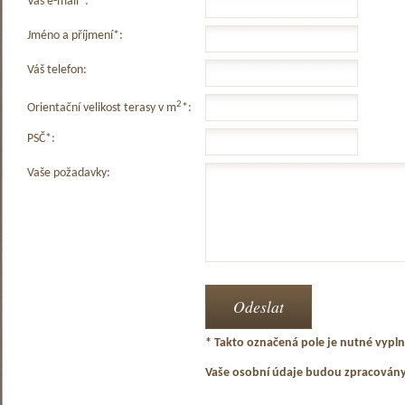
Váš e-mail*:
Jméno a příjmení*:
Váš telefon:
2
Orientační velikost terasy v m
*:
PSČ*:
Vaše požadavky:
* Takto označená pole je nutné vyplni
Vaše osobní údaje budou zpracován