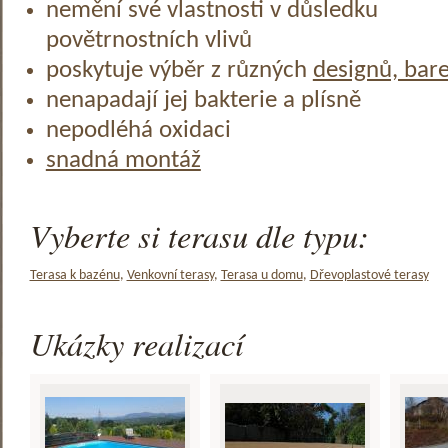
nemění své vlastnosti v důsledku
povětrnostních vlivů
poskytuje výběr z různých
designů, bar
nenapadají jej bakterie a plísně
nepodléhá oxidaci
snadná montáž
Vyberte si terasu dle typu:
Terasa k bazénu
,
Venkovní terasy
,
Terasa u domu
,
Dřevoplastové terasy
Ukázky realizací