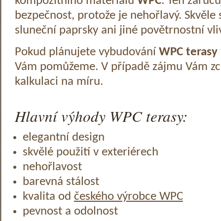
kompozitního materiálu
WPC
. Ten zaruč
bezpečnost, protože je nehořlavý. Skvěle 
sluneční paprsky ani jiné povětrnostní vli
Pokud plánujete vybudování
WPC terasy
Vám pomůžeme. V případě zájmu Vám zc
kalkulaci na míru.
Hlavní výhody WPC terasy:
elegantní design
skvělé použití v exteriérech
nehořlavost
barevná stálost
kvalita od
českého výrobce WPC
pevnost a odolnost