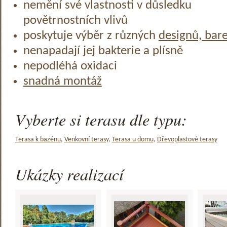
nemění své vlastnosti v důsledku
povětrnostních vlivů
poskytuje výběr z různých
designů, bar
nenapadají jej bakterie a plísně
nepodléhá oxidaci
snadná montáž
Vyberte si terasu dle typu:
Terasa k bazénu
,
Venkovní terasy
,
Terasa u domu
,
Dřevoplastové terasy
Ukázky realizací