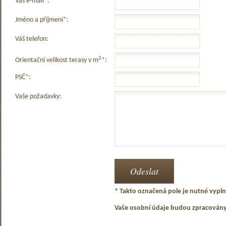
Váš e-mail*:
Jméno a příjmení*:
Váš telefon:
2
Orientační velikost terasy v m
*:
PSČ*:
Vaše požadavky:
* Takto označená pole je nutné vyplni
Vaše osobní údaje budou zpracován