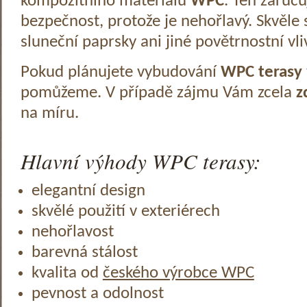
kompozitního materiálu
WPC
. Ten zaruč
bezpečnost, protože je nehořlavý. Skvěle 
sluneční paprsky ani jiné povětrnostní vli
Pokud plánujete vybudování
WPC terasy
pomůžeme. V případě zájmu Vám zcela
z
na míru.
Hlavní výhody WPC terasy:
elegantní design
skvělé použití v exteriérech
nehořlavost
barevná stálost
kvalita od
českého výrobce WPC
pevnost a odolnost