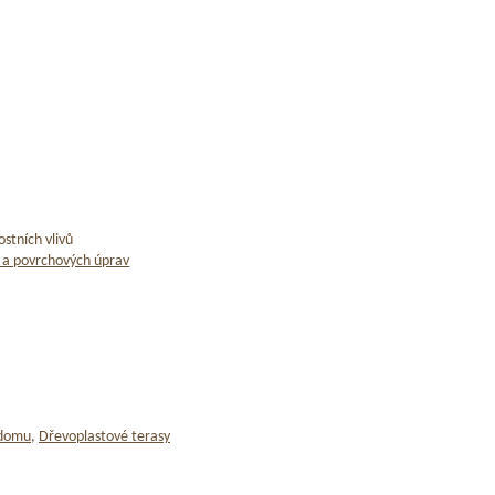
stních vlivů
 a povrchových úprav
 domu
,
Dřevoplastové terasy