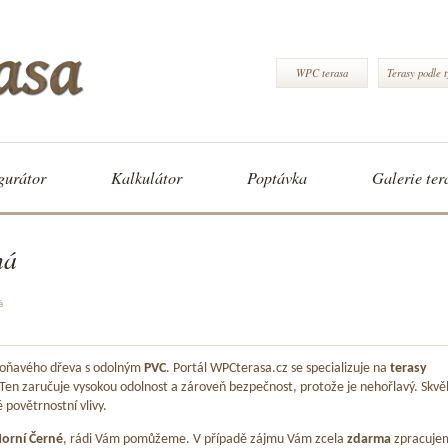
WPC terasa
Terasy podle 
gurátor
Kalkulátor
Poptávka
Galerie ter
ná
á
 voňavého dřeva s odolným
PVC
. Portál WPCterasa.cz se specializuje na
terasy
 Ten zaručuje vysokou odolnost a zároveň bezpečnost, protože je nehořlavý. Skvě
é povětrnostní vlivy.
orní Černé
, rádi Vám pomůžeme. V případě zájmu Vám zcela
zdarma
zpracuje