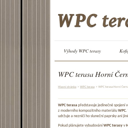
Výhody WPC terasy
Kofi
WPC terasa Horní Čer
Hlavní stránka
>
WPC terasa
>
WPC terasa Horní Čern
WPC terasa
představuje jedinečné spojení
z moderního kompozitního materiálu
WPC
.
udržuje a nezničí ho sluneční paprsky ani jin
Pokud plánujete vybudování
WPC terasy
v
H