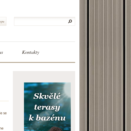
typu
as
Kontakty
le se
me