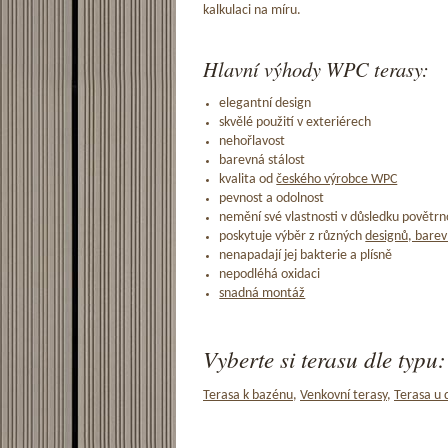
kalkulaci na míru.
Hlavní výhody WPC terasy:
elegantní design
skvělé použití v exteriérech
nehořlavost
barevná stálost
kvalita od
českého výrobce WPC
pevnost a odolnost
nemění své vlastnosti v důsledku povětrno
poskytuje výběr z různých
designů, barev
nenapadají jej bakterie a plísně
nepodléhá oxidaci
snadná montáž
Vyberte si terasu dle typu:
Terasa k bazénu
,
Venkovní terasy
,
Terasa u