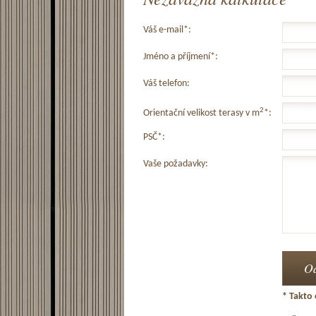
Váš e-mail*:
Jméno a příjmení*:
Váš telefon:
2
Orientační velikost terasy v m
*:
PSČ*:
Vaše požadavky:
* Takto 