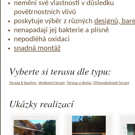
nemění své vlastnosti v důsledku
povětrnostních vlivů
poskytuje výběr z různých
designů, bar
nenapadají jej bakterie a plísně
nepodléhá oxidaci
snadná montáž
Vyberte si terasu dle typu:
Terasa k bazénu
,
Venkovní terasy
,
Terasa u domu
,
Dřevoplastové terasy
Ukázky realizací