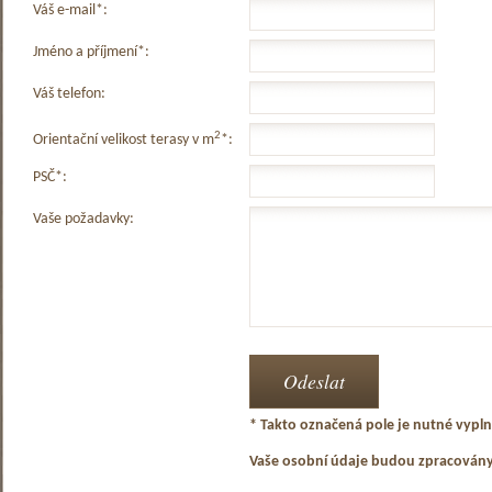
Váš e-mail*:
Jméno a příjmení*:
Váš telefon:
2
Orientační velikost terasy v m
*:
PSČ*:
Vaše požadavky:
* Takto označená pole je nutné vyplni
Vaše osobní údaje budou zpracován