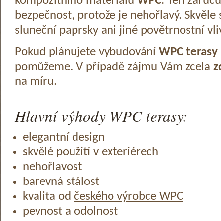
kompozitního materiálu
WPC
. Ten zaruč
bezpečnost, protože je nehořlavý. Skvěle 
sluneční paprsky ani jiné povětrnostní vli
Pokud plánujete vybudování
WPC terasy
pomůžeme. V případě zájmu Vám zcela
z
na míru.
Hlavní výhody WPC terasy:
elegantní design
skvělé použití v exteriérech
nehořlavost
barevná stálost
kvalita od
českého výrobce WPC
pevnost a odolnost