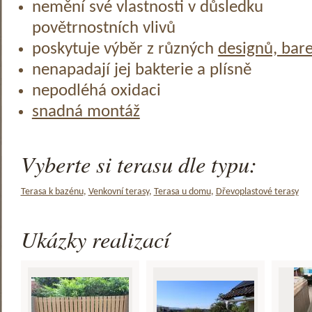
nemění své vlastnosti v důsledku
povětrnostních vlivů
poskytuje výběr z různých
designů, bar
nenapadají jej bakterie a plísně
nepodléhá oxidaci
snadná montáž
Vyberte si terasu dle typu:
Terasa k bazénu
,
Venkovní terasy
,
Terasa u domu
,
Dřevoplastové terasy
Ukázky realizací