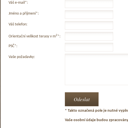
Váš e-mail*:
Jméno a příjmení*:
Váš telefon:
2
Orientační velikost terasy v m
*:
PSČ*:
Vaše požadavky:
* Takto označená pole je nutné vyplni
Vaše osobní údaje budou zpracován