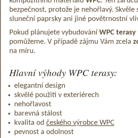
kompozitního materiálu
WPC
. Ten zaruč
bezpečnost, protože je nehořlavý. Skvěle 
sluneční paprsky ani jiné povětrnostní vli
Pokud plánujete vybudování
WPC terasy
pomůžeme. V případě zájmu Vám zcela
z
na míru.
Hlavní výhody WPC terasy:
elegantní design
skvělé použití v exteriérech
nehořlavost
barevná stálost
kvalita od
českého výrobce WPC
pevnost a odolnost