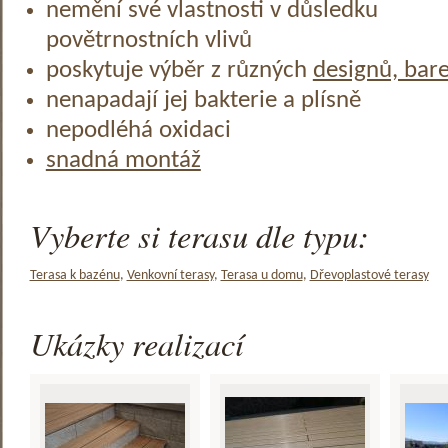
nemění své vlastnosti v důsledku
povětrnostních vlivů
poskytuje výběr z různých
designů, bar
nenapadají jej bakterie a plísně
nepodléhá oxidaci
snadná montáž
Vyberte si terasu dle typu:
Terasa k bazénu
,
Venkovní terasy
,
Terasa u domu
,
Dřevoplastové terasy
Ukázky realizací