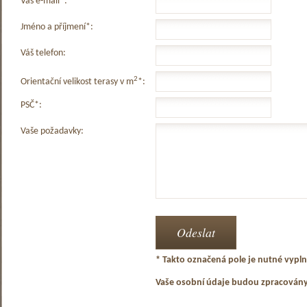
Váš e-mail*:
Jméno a příjmení*:
Váš telefon:
2
Orientační velikost terasy v m
*:
PSČ*:
Vaše požadavky:
* Takto označená pole je nutné vyplni
Vaše osobní údaje budou zpracován