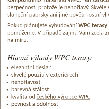
kompozitního materiálu
WPC
. Ten zaruč
bezpečnost, protože je nehořlavý. Skvěle 
sluneční paprsky ani jiné povětrnostní vli
Pokud plánujete vybudování
WPC terasy
pomůžeme. V případě zájmu Vám zcela
z
na míru.
Hlavní výhody WPC terasy:
elegantní design
skvělé použití v exteriérech
nehořlavost
barevná stálost
kvalita od
českého výrobce WPC
pevnost a odolnost