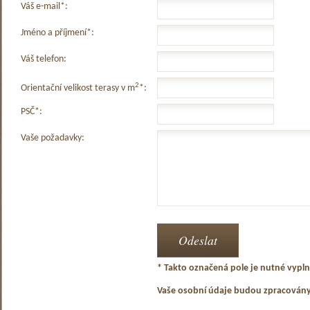
Váš e-mail*:
Jméno a příjmení*:
Váš telefon:
2
Orientační velikost terasy v m
*:
PSČ*:
Vaše požadavky:
* Takto označená pole je nutné vyplni
Vaše osobní údaje budou zpracován