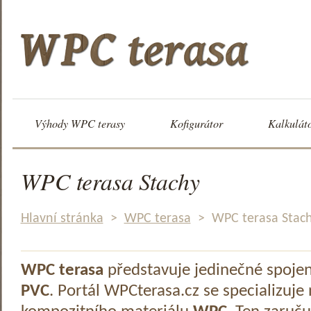
Výhody WPC terasy
Kofigurátor
Kalkulát
WPC terasa Stachy
Hlavní stránka
>
WPC terasa
>
WPC terasa Stac
WPC terasa
představuje jedinečné spoje
PVC
. Portál WPCterasa.cz se specializuje