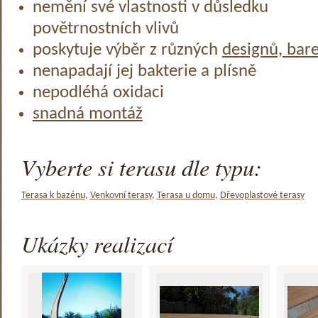
nemění své vlastnosti v důsledku
povětrnostních vlivů
poskytuje výběr z různých
designů, bar
nenapadají jej bakterie a plísně
nepodléhá oxidaci
snadná montáž
Vyberte si terasu dle typu:
Terasa k bazénu
,
Venkovní terasy
,
Terasa u domu
,
Dřevoplastové terasy
Ukázky realizací