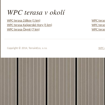
WPC terasa v okolí
WPC terasa Zdíkov (1 km)
WPC teras
WPC terasa Kašperské Hory (5 km)
WPC teras
WPC terasa Čkyně (7 km)
WPC teras
Copyright © 2014, TerrainEco, s.r.o.
WPC 