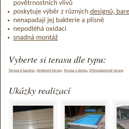
povětrnostních vlivů
poskytuje výběr z různých
designů, bar
nenapadají jej bakterie a plísně
nepodléhá oxidaci
snadná montáž
Vyberte si terasu dle typu:
Terasa k bazénu
,
Venkovní terasy
,
Terasa u domu
,
Dřevoplastové terasy
Ukázky realizací