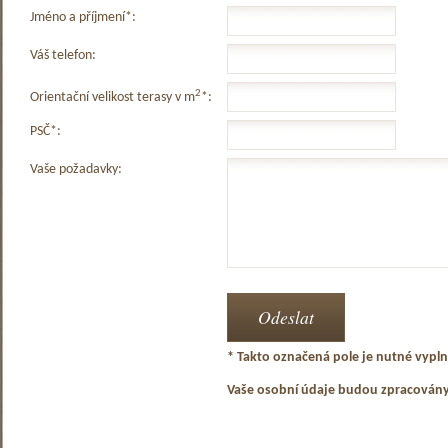
Jméno a příjmení*:
Váš telefon:
2
Orientační velikost terasy v m
*:
PSČ*:
Vaše požadavky:
* Takto označená pole je nutné vyplni
Vaše osobní údaje budou zpracován