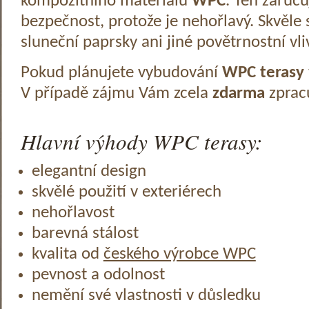
kompozitního materiálu
WPC
. Ten zaruč
bezpečnost, protože je nehořlavý. Skvěle 
sluneční paprsky ani jiné povětrnostní vli
Pokud plánujete vybudování
WPC terasy
V případě zájmu Vám zcela
zdarma
zprac
Hlavní výhody WPC terasy:
elegantní design
skvělé použití v exteriérech
nehořlavost
barevná stálost
kvalita od
českého výrobce WPC
pevnost a odolnost
nemění své vlastnosti v důsledku