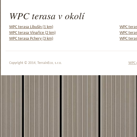
WPC terasa v okolí
WPC terasa Libušín (1 km)
WPC teras
WPC terasa Vinařice (2 km)
WPC teras
WPC terasa Pchery (3 km)
WPC teras
Copyright © 2014, TerrainEco, s.r.o.
WPC 