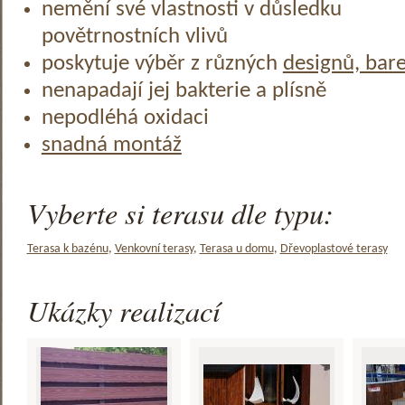
nemění své vlastnosti v důsledku
povětrnostních vlivů
poskytuje výběr z různých
designů, bar
nenapadají jej bakterie a plísně
nepodléhá oxidaci
snadná montáž
Vyberte si terasu dle typu:
Terasa k bazénu
,
Venkovní terasy
,
Terasa u domu
,
Dřevoplastové terasy
Ukázky realizací