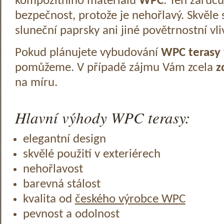
kompozitního materiálu
WPC
. Ten zaruč
bezpečnost, protože je nehořlavý. Skvěle 
sluneční paprsky ani jiné povětrnostní vli
Pokud plánujete vybudování
WPC terasy
pomůžeme. V případě zájmu Vám zcela
z
na míru.
Hlavní výhody WPC terasy:
elegantní design
skvělé použití v exteriérech
nehořlavost
barevná stálost
kvalita od
českého výrobce WPC
pevnost a odolnost