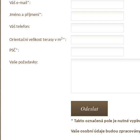
Váš e-mail*:
Jméno a příjmení*:
Váš telefon:
2
Orientační velikost terasy v m
*:
PSČ*:
Vaše požadavky:
* Takto označená pole je nutné vyplni
Vaše osobní údaje budou zpracován