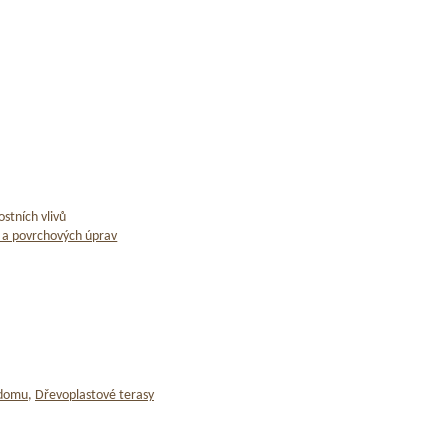
stních vlivů
 a povrchových úprav
 domu
,
Dřevoplastové terasy