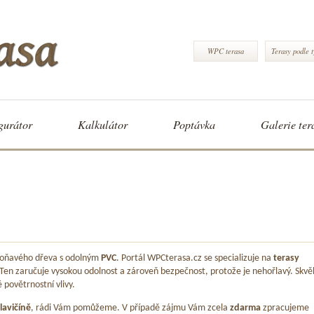
WPC terasa
Terasy podle 
gurátor
Kalkulátor
Poptávka
Galerie ter
 voňavého dřeva s odolným
PVC
. Portál WPCterasa.cz se specializuje na
terasy
 Ten zaručuje vysokou odolnost a zároveň bezpečnost, protože je nehořlavý. Skvě
é povětrnostní vlivy.
lavičíně
, rádi Vám pomůžeme. V případě zájmu Vám zcela
zdarma
zpracujeme