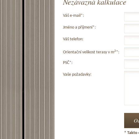
Nezávazná kalkulace
Váš e-mail*:
Jméno a příjmení*:
Váš telefon:
2
Orientační velikost terasy v m
*:
PSČ*:
Vaše požadavky:
* Takto 