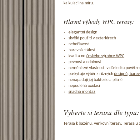
kalkulaci na míru.
Hlavní výhody WPC terasy:
elegantní design
skvělé použití v exteriérech
nehořlavost
barevná stálost
kvalita od
českého výrobce WPC
pevnost a odolnost
nemění své vlastnosti v důsledku povětrno
poskytuje výběr z různých
designů, barev
nenapadají jej bakterie a plísně
nepodléhá oxidaci
snadná montáž
Vyberte si terasu dle typu:
Terasa k bazénu
,
Venkovní terasy
,
Terasa u