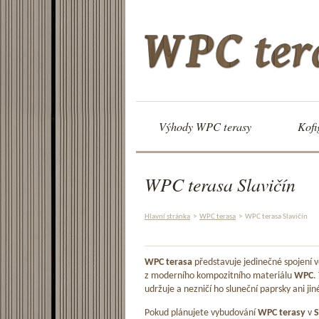
Výhody WPC terasy
Kofi
WPC terasa Slavičín
Hlavní stránka
>
WPC terasa
>
WPC terasa Slavičín
WPC terasa
představuje jedinečné spojení
z moderního kompozitního materiálu
WPC
.
udržuje a nezničí ho sluneční paprsky ani jin
Pokud plánujete vybudování
WPC terasy
v
S