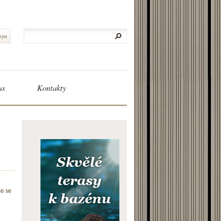
typu
as
Kontakty
le se