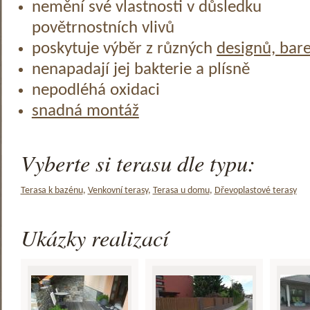
nemění své vlastnosti v důsledku
povětrnostních vlivů
poskytuje výběr z různých
designů, bar
nenapadají jej bakterie a plísně
nepodléhá oxidaci
snadná montáž
Vyberte si terasu dle typu:
Terasa k bazénu
,
Venkovní terasy
,
Terasa u domu
,
Dřevoplastové terasy
Ukázky realizací