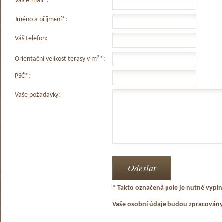
Váš e-mail*:
Jméno a příjmení*:
Váš telefon:
2
Orientační velikost terasy v m
*:
PSČ*:
Vaše požadavky:
* Takto označená pole je nutné vyplni
Vaše osobní údaje budou zpracován