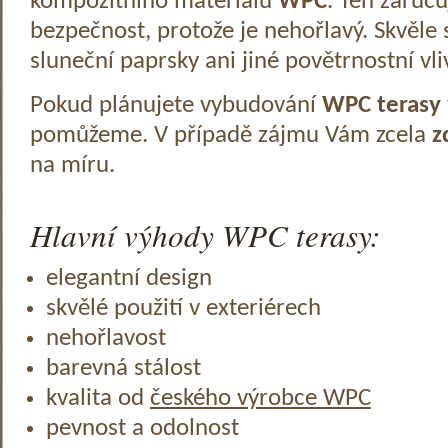
kompozitního materiálu
WPC
. Ten zaruč
bezpečnost, protože je nehořlavý. Skvěle 
sluneční paprsky ani jiné povětrnostní vli
Pokud plánujete vybudování
WPC terasy
pomůžeme. V případě zájmu Vám zcela
z
na míru.
Hlavní výhody WPC terasy:
elegantní design
skvělé použití v exteriérech
nehořlavost
barevná stálost
kvalita od
českého výrobce WPC
pevnost a odolnost