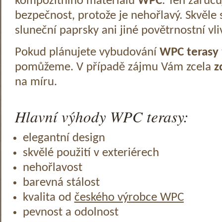
kompozitního materiálu
WPC
. Ten zaruč
bezpečnost, protože je nehořlavý. Skvěle 
sluneční paprsky ani jiné povětrnostní vli
Pokud plánujete vybudování
WPC terasy
pomůžeme. V případě zájmu Vám zcela
z
na míru.
Hlavní výhody WPC terasy:
elegantní design
skvělé použití v exteriérech
nehořlavost
barevná stálost
kvalita od
českého výrobce WPC
pevnost a odolnost