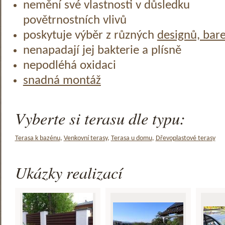
nemění své vlastnosti v důsledku
povětrnostních vlivů
poskytuje výběr z různých
designů, bar
nenapadají jej bakterie a plísně
nepodléhá oxidaci
snadná montáž
Vyberte si terasu dle typu:
Terasa k bazénu
,
Venkovní terasy
,
Terasa u domu
,
Dřevoplastové terasy
Ukázky realizací