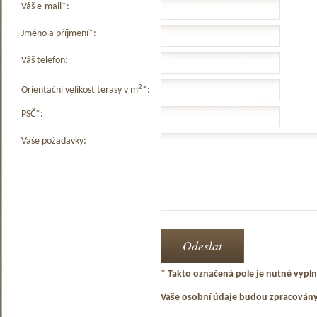
Váš e-mail*:
Jméno a příjmení*:
Váš telefon:
2
Orientační velikost terasy v m
*:
PSČ*:
Vaše požadavky:
* Takto označená pole je nutné vyplni
Vaše osobní údaje budou zpracován