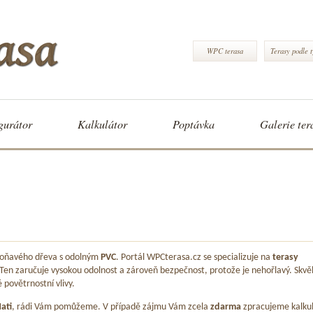
WPC terasa
Terasy podle 
gurátor
Kalkulátor
Poptávka
Galerie ter
 voňavého dřeva s odolným
PVC
. Portál WPCterasa.cz se specializuje na
terasy
 Ten zaručuje vysokou odolnost a zároveň bezpečnost, protože je nehořlavý. Skvě
é povětrnostní vlivy.
ati
, rádi Vám pomůžeme. V případě zájmu Vám zcela
zdarma
zpracujeme kalkul