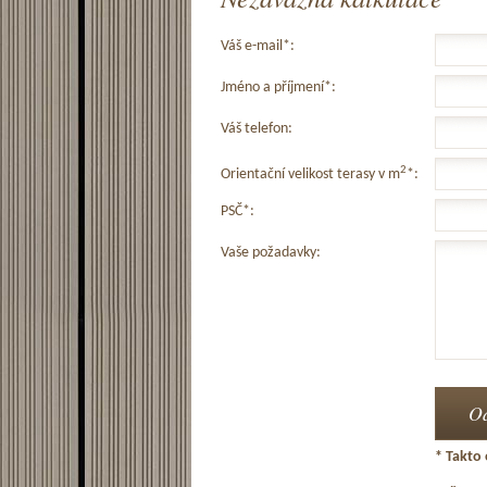
Váš e-mail*:
Jméno a příjmení*:
Váš telefon:
2
Orientační velikost terasy v m
*:
PSČ*:
Vaše požadavky:
* Takto 