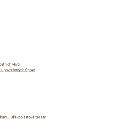
stních vlivů
 a povrchových úprav
 domu
,
Dřevoplastové terasy