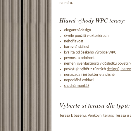
na míru.
Hlavní výhody WPC terasy:
elegantní design
skvělé použití v exteriérech
nehořlavost
barevná stálost
kvalita od
českého výrobce WPC
pevnost a odolnost
nemění své vlastnosti v důsledku povětrno
poskytuje výběr z různých
designů, barev
nenapadají jej bakterie a plísně
nepodléhá oxidaci
snadná montáž
Vyberte si terasu dle typu:
Terasa k bazénu
,
Venkovní terasy
,
Terasa u