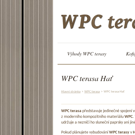
Výhody WPC terasy
Kofi
WPC terasa Hať
Hlavní stránka
>
WPC terasa
>
WPC terasa Hať
WPC terasa
představuje jedinečné spojení
z moderního kompozitního materiálu
WPC
.
udržuje a nezničí ho sluneční paprsky ani jin
Pokud plánujete vybudování
WPC terasy
v
H