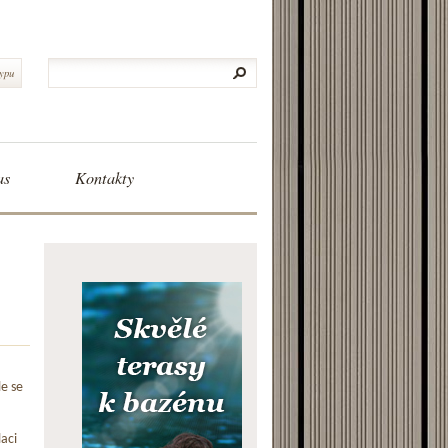
typu
as
Kontakty
le se
aci