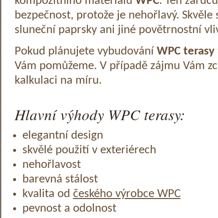
kompozitního materiálu
WPC
. Ten zaruč
bezpečnost, protože je nehořlavý. Skvěle 
sluneční paprsky ani jiné povětrnostní vli
Pokud plánujete vybudování
WPC terasy
Vám pomůžeme. V případě zájmu Vám zc
kalkulaci na míru.
Hlavní výhody WPC terasy:
elegantní design
skvělé použití v exteriérech
nehořlavost
barevná stálost
kvalita od
českého výrobce WPC
pevnost a odolnost