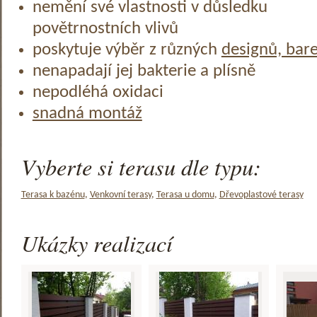
nemění své vlastnosti v důsledku
povětrnostních vlivů
poskytuje výběr z různých
designů, bar
nenapadají jej bakterie a plísně
nepodléhá oxidaci
snadná montáž
Vyberte si terasu dle typu:
Terasa k bazénu
,
Venkovní terasy
,
Terasa u domu
,
Dřevoplastové terasy
Ukázky realizací