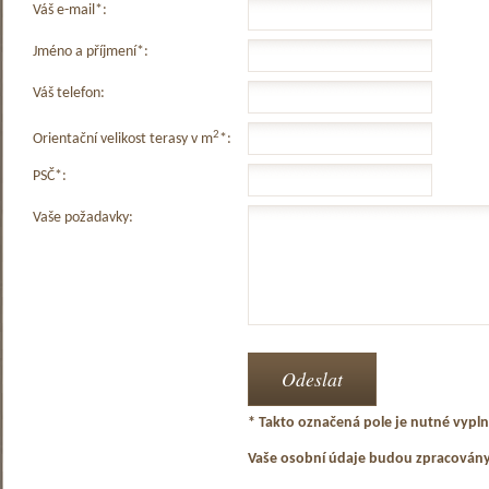
Váš e-mail*:
Jméno a příjmení*:
Váš telefon:
2
Orientační velikost terasy v m
*:
PSČ*:
Vaše požadavky:
* Takto označená pole je nutné vyplni
Vaše osobní údaje budou zpracován