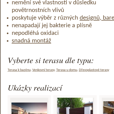
nemění své vlastnosti v důsledku
povětrnostních vlivů
poskytuje výběr z různých
designů, bar
nenapadají jej bakterie a plísně
nepodléhá oxidaci
snadná montáž
Vyberte si terasu dle typu:
Terasa k bazénu
,
Venkovní terasy
,
Terasa u domu
,
Dřevoplastové terasy
Ukázky realizací