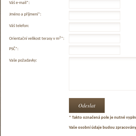
Váš e-mail*:
Jméno a příjmení*:
Váš telefon:
2
Orientační velikost terasy v m
*:
PSČ*:
Vaše požadavky:
* Takto označená pole je nutné vyplni
Vaše osobní údaje budou zpracován