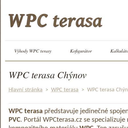
Výhody WPC terasy
Kofigurátor
Kalkulát
WPC terasa Chýnov
Hlavní stránka
>
WPC terasa
>
WPC terasa Chý
WPC terasa
představuje jedinečné spoje
PVC
. Portál WPCterasa.cz se specializuje