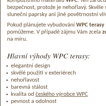
kompozitního materiálu
WPC
. Ten zaruč
bezpečnost, protože je nehořlavý. Skvěle 
sluneční paprsky ani jiné povětrnostní vli
Pokud plánujete vybudování
WPC terasy
pomůžeme. V případě zájmu Vám zcela
z
na míru.
Hlavní výhody WPC terasy:
elegantní design
skvělé použití v exteriérech
nehořlavost
barevná stálost
kvalita od
českého výrobce WPC
pevnost a odolnost