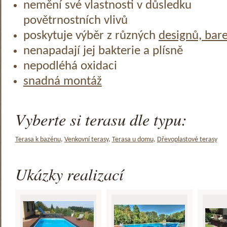
nemění své vlastnosti v důsledku
povětrnostních vlivů
poskytuje výběr z různých
designů, bar
nenapadají jej bakterie a plísně
nepodléhá oxidaci
snadná montáž
Vyberte si terasu dle typu:
Terasa k bazénu
,
Venkovní terasy
,
Terasa u domu
,
Dřevoplastové terasy
Ukázky realizací