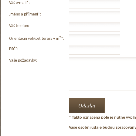
Váš e-mail*:
Jméno a příjmení*:
Váš telefon:
2
Orientační velikost terasy v m
*:
PSČ*:
Vaše požadavky:
* Takto označená pole je nutné vyplni
Vaše osobní údaje budou zpracován