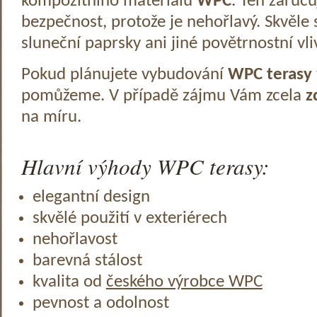
kompozitního materiálu
WPC
. Ten zaruč
bezpečnost, protože je nehořlavý. Skvěle 
sluneční paprsky ani jiné povětrnostní vli
Pokud plánujete vybudování
WPC terasy
pomůžeme. V případě zájmu Vám zcela
z
na míru.
Hlavní výhody WPC terasy:
elegantní design
skvělé použití v exteriérech
nehořlavost
barevná stálost
kvalita od
českého výrobce WPC
pevnost a odolnost