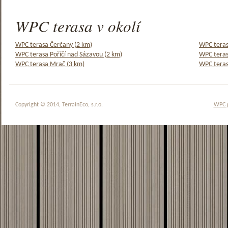
WPC terasa v okolí
WPC terasa Čerčany (2 km)
WPC teras
WPC terasa Poříčí nad Sázavou (2 km)
WPC teras
WPC terasa Mrač (3 km)
WPC teras
Copyright © 2014, TerrainEco, s.r.o.
WPC 