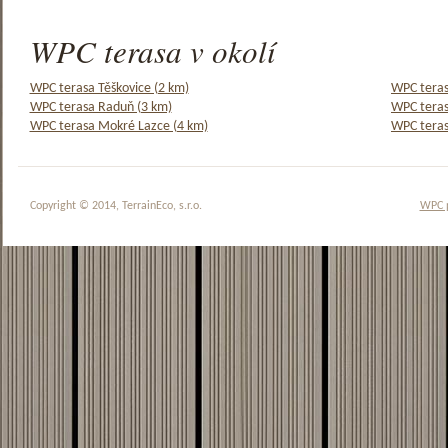
WPC terasa v okolí
WPC terasa Těškovice (2 km)
WPC teras
WPC terasa Raduň (3 km)
WPC teras
WPC terasa Mokré Lazce (4 km)
WPC teras
Copyright © 2014, TerrainEco, s.r.o.
WPC 