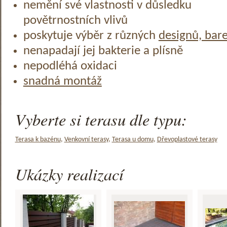
nemění své vlastnosti v důsledku
povětrnostních vlivů
poskytuje výběr z různých
designů, bar
nenapadají jej bakterie a plísně
nepodléhá oxidaci
snadná montáž
Vyberte si terasu dle typu:
Terasa k bazénu
,
Venkovní terasy
,
Terasa u domu
,
Dřevoplastové terasy
Ukázky realizací