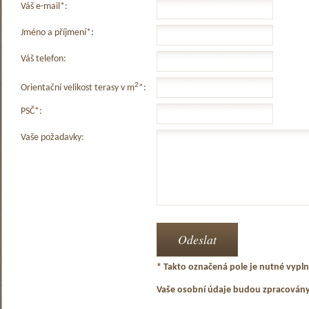
Váš e-mail*:
Jméno a příjmení*:
Váš telefon:
2
Orientační velikost terasy v m
*:
PSČ*:
Vaše požadavky:
* Takto označená pole je nutné vyplni
Vaše osobní údaje budou zpracován