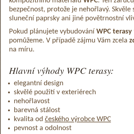
kompozitního materiálu
WPC
. Ten zaruč
bezpečnost, protože je nehořlavý. Skvěle 
sluneční paprsky ani jiné povětrnostní vli
Pokud plánujete vybudování
WPC terasy
pomůžeme. V případě zájmu Vám zcela
z
na míru.
Hlavní výhody WPC terasy:
elegantní design
skvělé použití v exteriérech
nehořlavost
barevná stálost
kvalita od
českého výrobce WPC
pevnost a odolnost