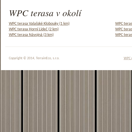
WPC terasa v okolí
WPC terasa Valašské Klobouky (1 km)
WPC teras
WPC terasa Horní Lideč (2 km)
WPC teras
WPC terasa Návojná (3 km)
WPC teras
Copyright © 2014, TerrainEco, s.r.o.
WPC 