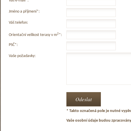
Váš e-mail*:
Jméno a příjmení*:
Váš telefon:
2
Orientační velikost terasy v m
*:
PSČ*:
Vaše požadavky:
* Takto označená pole je nutné vyplni
Vaše osobní údaje budou zpracován