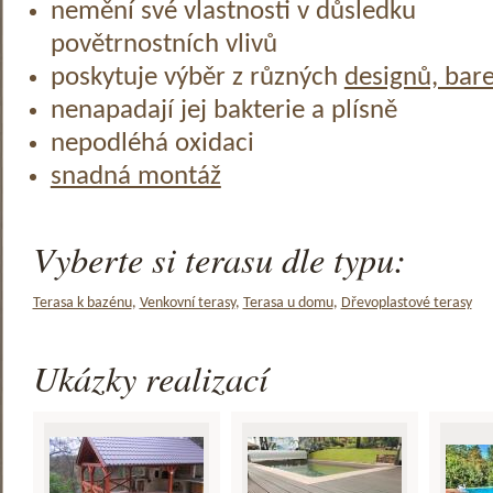
nemění své vlastnosti v důsledku
povětrnostních vlivů
poskytuje výběr z různých
designů, bar
nenapadají jej bakterie a plísně
nepodléhá oxidaci
snadná montáž
Vyberte si terasu dle typu:
Terasa k bazénu
,
Venkovní terasy
,
Terasa u domu
,
Dřevoplastové terasy
Ukázky realizací