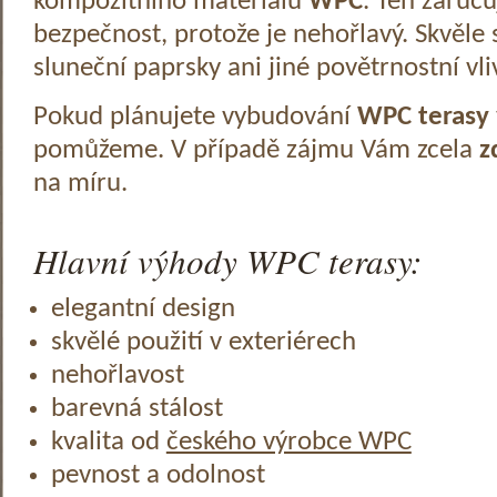
kompozitního materiálu
WPC
. Ten zaruč
bezpečnost, protože je nehořlavý. Skvěle 
sluneční paprsky ani jiné povětrnostní vli
Pokud plánujete vybudování
WPC terasy
pomůžeme. V případě zájmu Vám zcela
z
na míru.
Hlavní výhody WPC terasy:
elegantní design
skvělé použití v exteriérech
nehořlavost
barevná stálost
kvalita od
českého výrobce WPC
pevnost a odolnost