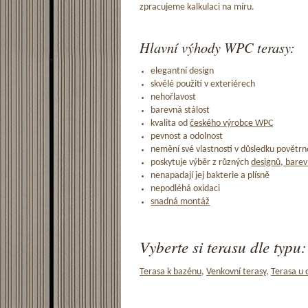
zpracujeme kalkulaci na míru.
Hlavní výhody WPC terasy:
elegantní design
skvělé použití v exteriérech
nehořlavost
barevná stálost
kvalita od
českého výrobce WPC
pevnost a odolnost
nemění své vlastnosti v důsledku povětrno
poskytuje výběr z různých
designů, barev
nenapadají jej bakterie a plísně
nepodléhá oxidaci
snadná montáž
Vyberte si terasu dle typu:
Terasa k bazénu
,
Venkovní terasy
,
Terasa u