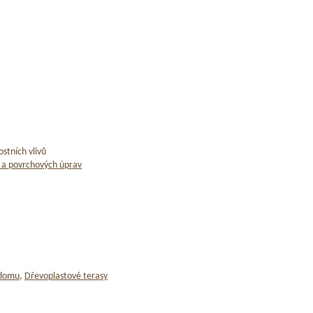
stních vlivů
 a povrchových úprav
 domu
,
Dřevoplastové terasy