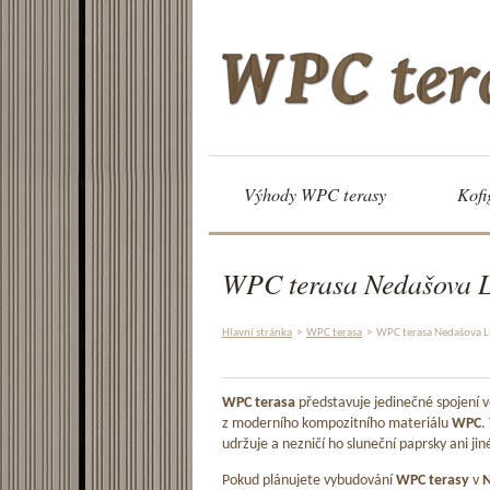
Výhody WPC terasy
Kofi
WPC terasa Nedašova 
Hlavní stránka
>
WPC terasa
>
WPC terasa Nedašova 
WPC terasa
představuje jedinečné spojení
z moderního kompozitního materiálu
WPC
.
udržuje a nezničí ho sluneční paprsky ani jin
Pokud plánujete vybudování
WPC terasy
v
N