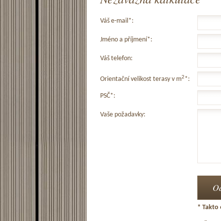
Váš e-mail*:
Jméno a příjmení*:
Váš telefon:
2
Orientační velikost terasy v m
*:
PSČ*:
Vaše požadavky:
* Takto 