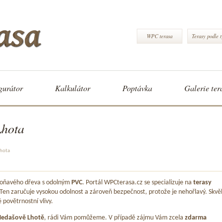
WPC terasa
Terasy podle 
gurátor
Kalkulátor
Poptávka
Galerie ter
Lhota
Lhota
 voňavého dřeva s odolným
PVC
. Portál WPCterasa.cz se specializuje na
terasy
 Ten zaručuje vysokou odolnost a zároveň bezpečnost, protože je nehořlavý. Skvě
é povětrnostní vlivy.
edašově Lhotě
, rádi Vám pomůžeme. V případě zájmu Vám zcela
zdarma