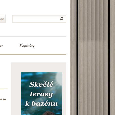
typu
as
Kontakty
le se