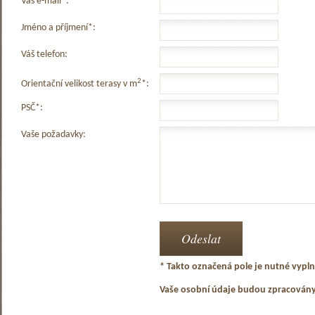
Váš e-mail*:
Jméno a příjmení*:
Váš telefon:
2
Orientační velikost terasy v m
*:
PSČ*:
Vaše požadavky:
* Takto označená pole je nutné vyplni
Vaše osobní údaje budou zpracován