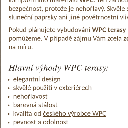
kompozitního materiálu
WPC
. Ten zaruč
bezpečnost, protože je nehořlavý. Skvěle 
sluneční paprsky ani jiné povětrnostní vli
Pokud plánujete vybudování
WPC terasy
pomůžeme. V případě zájmu Vám zcela
z
na míru.
Hlavní výhody WPC terasy:
elegantní design
skvělé použití v exteriérech
nehořlavost
barevná stálost
kvalita od
českého výrobce WPC
pevnost a odolnost