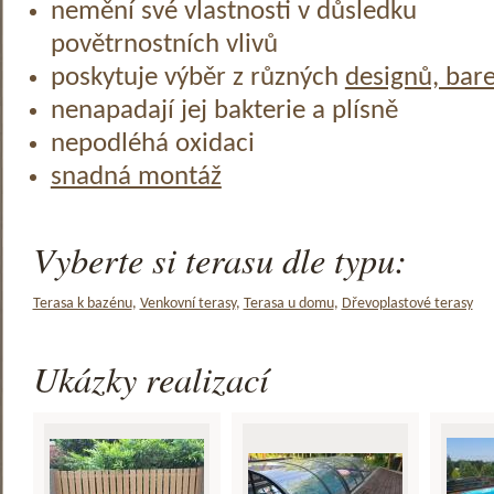
nemění své vlastnosti v důsledku
povětrnostních vlivů
poskytuje výběr z různých
designů, bar
nenapadají jej bakterie a plísně
nepodléhá oxidaci
snadná montáž
Vyberte si terasu dle typu:
Terasa k bazénu
,
Venkovní terasy
,
Terasa u domu
,
Dřevoplastové terasy
Ukázky realizací