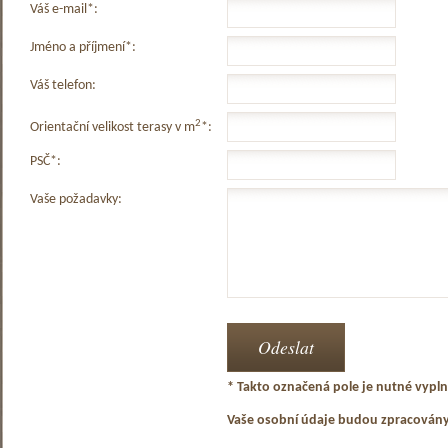
Váš e-mail*:
Jméno a příjmení*:
Váš telefon:
2
Orientační velikost terasy v m
*:
PSČ*:
Vaše požadavky:
* Takto označená pole je nutné vyplni
Vaše osobní údaje budou zpracován