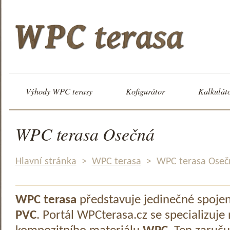
Výhody WPC terasy
Kofigurátor
Kalkulát
WPC terasa Osečná
Hlavní stránka
>
WPC terasa
>
WPC terasa Oseč
WPC terasa
představuje jedinečné spoje
PVC
. Portál WPCterasa.cz se specializuje