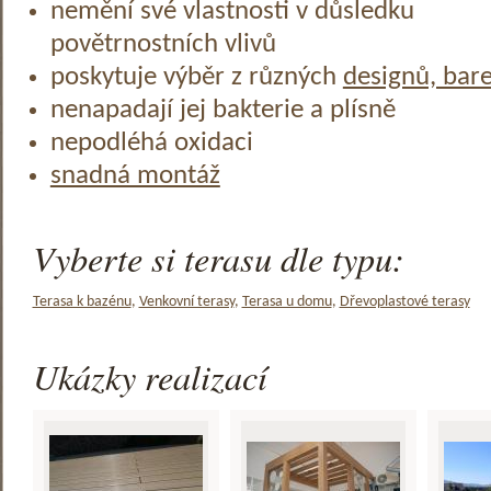
nemění své vlastnosti v důsledku
povětrnostních vlivů
poskytuje výběr z různých
designů, bar
nenapadají jej bakterie a plísně
nepodléhá oxidaci
snadná montáž
Vyberte si terasu dle typu:
Terasa k bazénu
,
Venkovní terasy
,
Terasa u domu
,
Dřevoplastové terasy
Ukázky realizací