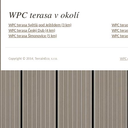
WPC terasa v okolí
WPC terasa Světlá pod Ještědem (3 km)
WPC teras
WPC terasa Český Dub (4 km)
WPC teras
WPC terasa Šimonovice (5 km)
WPC teras
Copyright © 2014, TerrainEco, s.r.o.
WPC 