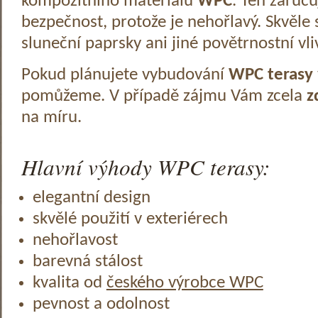
kompozitního materiálu
WPC
. Ten zaruč
bezpečnost, protože je nehořlavý. Skvěle 
sluneční paprsky ani jiné povětrnostní vli
Pokud plánujete vybudování
WPC terasy
pomůžeme. V případě zájmu Vám zcela
z
na míru.
Hlavní výhody WPC terasy:
elegantní design
skvělé použití v exteriérech
nehořlavost
barevná stálost
kvalita od
českého výrobce WPC
pevnost a odolnost