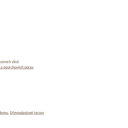
stních vlivů
 a povrchových úprav
 domu
,
Dřevoplastové terasy