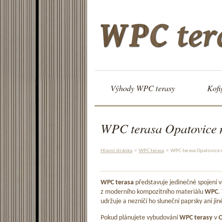
Výhody WPC terasy
Kofi
WPC terasa Opatovice
Hlavní stránka
>
WPC terasa
>
WPC terasa Opatovice
WPC terasa
představuje jedinečné spojení
z moderního kompozitního materiálu
WPC
.
udržuje a nezničí ho sluneční paprsky ani jin
Pokud plánujete vybudování
WPC terasy
v
O