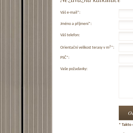
Váš e-mail*:
Jméno a příjmení*:
Váš telefon:
2
Orientační velikost terasy v m
*:
PSČ*:
Vaše požadavky:
* Takto 