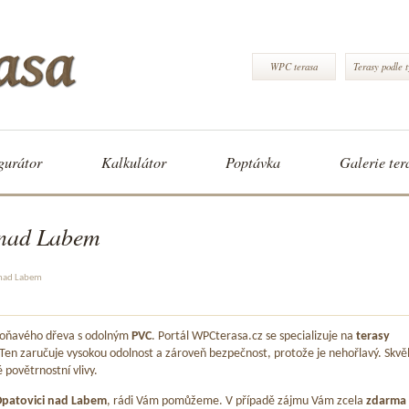
WPC terasa
Terasy podle 
gurátor
Kalkulátor
Poptávka
Galerie ter
 nad Labem
 nad Labem
 voňavého dřeva s odolným
PVC
. Portál WPCterasa.cz se specializuje na
terasy
 Ten zaručuje vysokou odolnost a zároveň bezpečnost, protože je nehořlavý. Skvě
é povětrnostní vlivy.
patovici nad Labem
, rádi Vám pomůžeme. V případě zájmu Vám zcela
zdarma