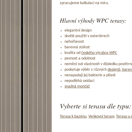
zpracujeme kalkulaci na míru.
Hlavní výhody WPC terasy:
elegantní design
skvělé použití v exteriérech
nehořlavost
barevná stálost
kvalita od
českého výrobce WPC
pevnost a odolnost
nemění své vlastnosti v důsledku povětrno
poskytuje výběr z různých
designů, barev
nenapadají jej bakterie a plísně
nepodléhá oxidaci
snadná montáž
Vyberte si terasu dle typu:
Terasa k bazénu
,
Venkovní terasy
,
Terasa u