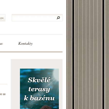
typu
as
Kontakty
le se