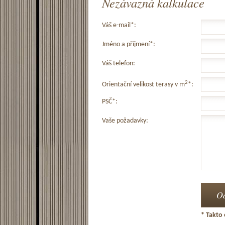
Nezávazná kalkulace
Váš e-mail*:
Jméno a příjmení*:
Váš telefon:
2
Orientační velikost terasy v m
*:
PSČ*:
Vaše požadavky:
* Takto 