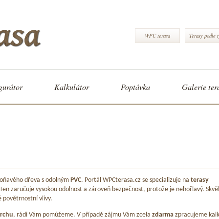
WPC terasa
Terasy podle 
gurátor
Kalkulátor
Poptávka
Galerie ter
 voňavého dřeva s odolným
PVC
. Portál WPCterasa.cz se specializuje na
terasy
 Ten zaručuje vysokou odolnost a zároveň bezpečnost, protože je nehořlavý. Skvě
é povětrnostní vlivy.
rchu
, rádi Vám pomůžeme. V případě zájmu Vám zcela
zdarma
zpracujeme kalk