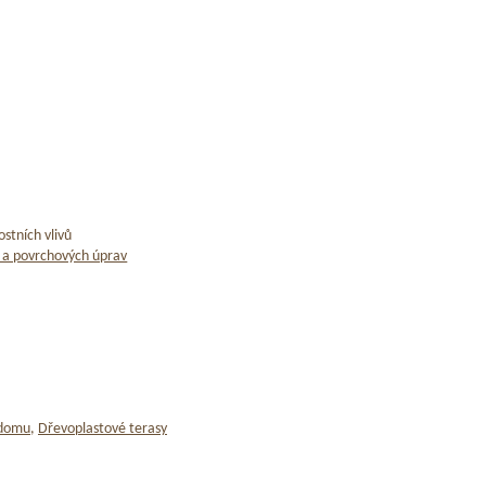
stních vlivů
 a povrchových úprav
 domu
,
Dřevoplastové terasy