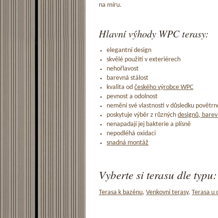
na míru.
Hlavní výhody WPC terasy:
elegantní design
skvělé použití v exteriérech
nehořlavost
barevná stálost
kvalita od
českého výrobce WPC
pevnost a odolnost
nemění své vlastnosti v důsledku povětrno
poskytuje výběr z různých
designů, barev
nenapadají jej bakterie a plísně
nepodléhá oxidaci
snadná montáž
Vyberte si terasu dle typu:
Terasa k bazénu
,
Venkovní terasy
,
Terasa u