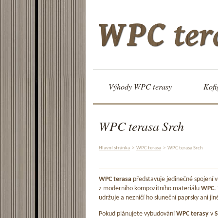
Výhody WPC terasy
Kofi
WPC terasa Srch
Hlavní stránka
>
WPC terasa
>
WPC terasa Srch
WPC terasa
představuje jedinečné spojení
z moderního kompozitního materiálu
WPC
.
udržuje a nezničí ho sluneční paprsky ani jin
Pokud plánujete vybudování
WPC terasy
v
S