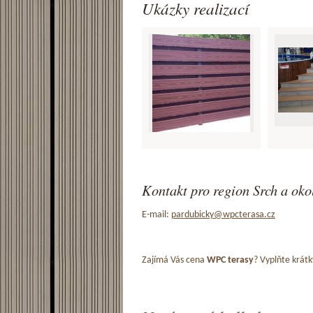
Ukázky realizací
Kontakt pro region Srch a oko
E-mail:
pardubicky@wpcterasa.cz
Zajímá Vás cena
WPC terasy
? Vyplňte krátk