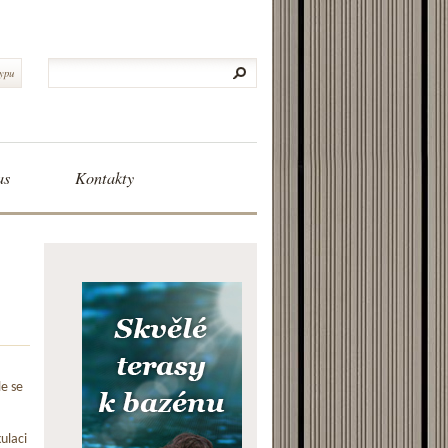
typu
as
Kontakty
le se
ulaci