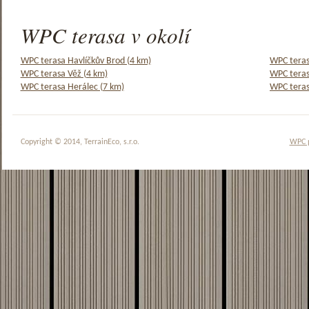
WPC terasa v okolí
WPC terasa Havlíčkův Brod (4 km)
WPC teras
WPC terasa Věž (4 km)
WPC teras
WPC terasa Herálec (7 km)
WPC teras
Copyright © 2014, TerrainEco, s.r.o.
WPC 