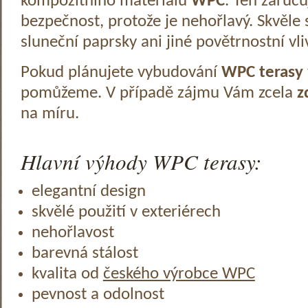
kompozitního materiálu
WPC
. Ten zaruč
bezpečnost, protože je nehořlavý. Skvěle 
sluneční paprsky ani jiné povětrnostní vli
Pokud plánujete vybudování
WPC terasy
pomůžeme. V případě zájmu Vám zcela
z
na míru.
Hlavní výhody WPC terasy:
elegantní design
skvělé použití v exteriérech
nehořlavost
barevná stálost
kvalita od
českého výrobce WPC
pevnost a odolnost