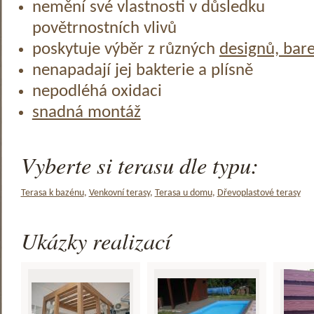
nemění své vlastnosti v důsledku
povětrnostních vlivů
poskytuje výběr z různých
designů, bar
nenapadají jej bakterie a plísně
nepodléhá oxidaci
snadná montáž
Vyberte si terasu dle typu:
Terasa k bazénu
,
Venkovní terasy
,
Terasa u domu
,
Dřevoplastové terasy
Ukázky realizací