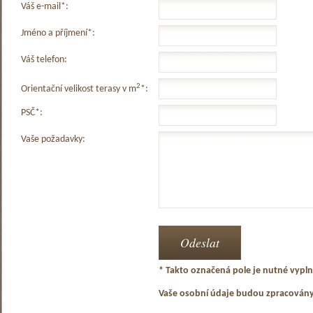
Váš e-mail*:
Jméno a příjmení*:
Váš telefon:
2
Orientační velikost terasy v m
*:
PSČ*:
Vaše požadavky:
* Takto označená pole je nutné vyplni
Vaše osobní údaje budou zpracován