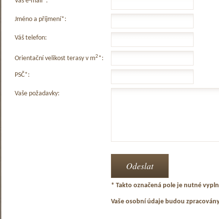
Váš e-mail*:
Jméno a příjmení*:
Váš telefon:
2
Orientační velikost terasy v m
*:
PSČ*:
Vaše požadavky:
* Takto označená pole je nutné vyplni
Vaše osobní údaje budou zpracován