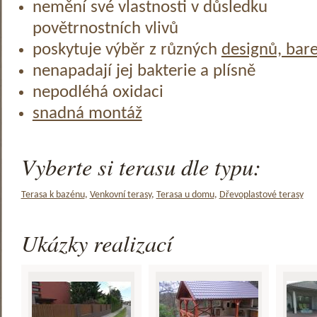
nemění své vlastnosti v důsledku
povětrnostních vlivů
poskytuje výběr z různých
designů, bar
nenapadají jej bakterie a plísně
nepodléhá oxidaci
snadná montáž
Vyberte si terasu dle typu:
Terasa k bazénu
,
Venkovní terasy
,
Terasa u domu
,
Dřevoplastové terasy
Ukázky realizací