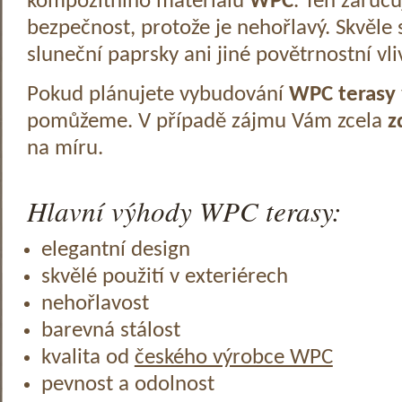
kompozitního materiálu
WPC
. Ten zaruč
bezpečnost, protože je nehořlavý. Skvěle 
sluneční paprsky ani jiné povětrnostní vli
Pokud plánujete vybudování
WPC terasy
pomůžeme. V případě zájmu Vám zcela
z
na míru.
Hlavní výhody WPC terasy:
elegantní design
skvělé použití v exteriérech
nehořlavost
barevná stálost
kvalita od
českého výrobce WPC
pevnost a odolnost