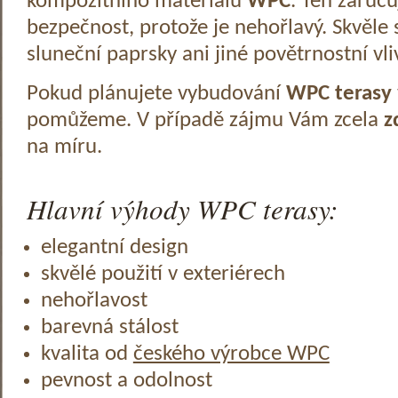
kompozitního materiálu
WPC
. Ten zaruč
bezpečnost, protože je nehořlavý. Skvěle 
sluneční paprsky ani jiné povětrnostní vli
Pokud plánujete vybudování
WPC terasy
pomůžeme. V případě zájmu Vám zcela
z
na míru.
Hlavní výhody WPC terasy:
elegantní design
skvělé použití v exteriérech
nehořlavost
barevná stálost
kvalita od
českého výrobce WPC
pevnost a odolnost