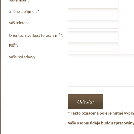
Váš e-mail*:
Jméno a příjmení*:
Váš telefon:
2
Orientační velikost terasy v m
*:
PSČ*:
Vaše požadavky:
* Takto označená pole je nutné vyplni
Vaše osobní údaje budou zpracován