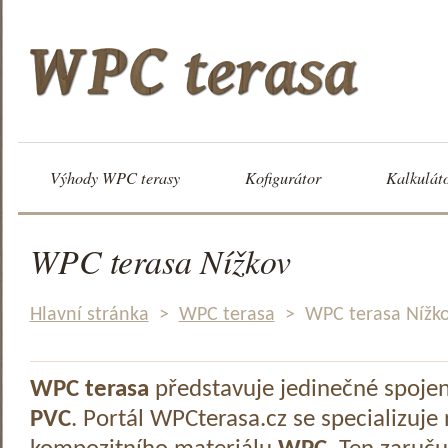
Výhody WPC terasy
Kofigurátor
Kalkulát
WPC terasa Nížkov
Hlavní stránka
>
WPC terasa
>
WPC terasa Nížk
WPC terasa
představuje jedinečné spoje
PVC
. Portál WPCterasa.cz se specializuje