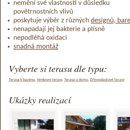
nemění své vlastnosti v důsledku
povětrnostních vlivů
poskytuje výběr z různých
designů, bar
nenapadají jej bakterie a plísně
nepodléhá oxidaci
snadná montáž
Vyberte si terasu dle typu:
Terasa k bazénu
,
Venkovní terasy
,
Terasa u domu
,
Dřevoplastové terasy
Ukázky realizací