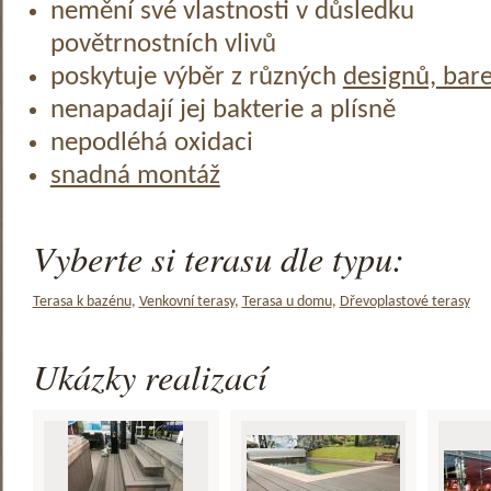
nemění své vlastnosti v důsledku
povětrnostních vlivů
poskytuje výběr z různých
designů, bar
nenapadají jej bakterie a plísně
nepodléhá oxidaci
snadná montáž
Vyberte si terasu dle typu:
Terasa k bazénu
,
Venkovní terasy
,
Terasa u domu
,
Dřevoplastové terasy
Ukázky realizací