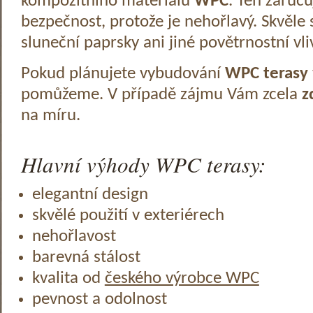
kompozitního materiálu
WPC
. Ten zaruč
bezpečnost, protože je nehořlavý. Skvěle 
sluneční paprsky ani jiné povětrnostní vli
Pokud plánujete vybudování
WPC terasy
pomůžeme. V případě zájmu Vám zcela
z
na míru.
Hlavní výhody WPC terasy:
elegantní design
skvělé použití v exteriérech
nehořlavost
barevná stálost
kvalita od
českého výrobce WPC
pevnost a odolnost