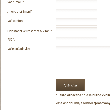
Váš e-mail*:
Jméno a příjmení*:
Váš telefon:
2
Orientační velikost terasy v m
*:
PSČ*:
Vaše požadavky:
* Takto označená pole je nutné vyplni
Vaše osobní údaje budou zpracován