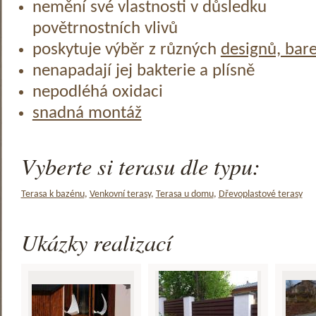
nemění své vlastnosti v důsledku
povětrnostních vlivů
poskytuje výběr z různých
designů, bar
nenapadají jej bakterie a plísně
nepodléhá oxidaci
snadná montáž
Vyberte si terasu dle typu:
Terasa k bazénu
,
Venkovní terasy
,
Terasa u domu
,
Dřevoplastové terasy
Ukázky realizací