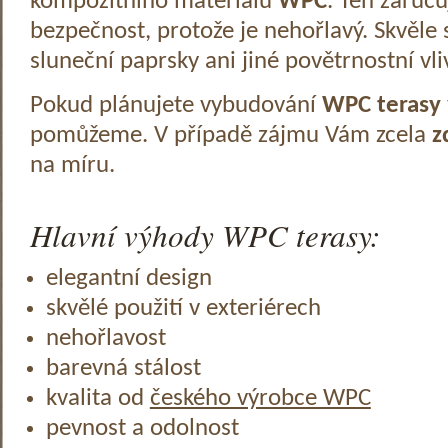
kompozitního materiálu
WPC
. Ten zaruč
bezpečnost, protože je nehořlavý. Skvěle 
sluneční paprsky ani jiné povětrnostní vli
Pokud plánujete vybudování
WPC terasy
pomůžeme. V případě zájmu Vám zcela
z
na míru.
Hlavní výhody WPC terasy:
elegantní design
skvělé použití v exteriérech
nehořlavost
barevná stálost
kvalita od
českého výrobce WPC
pevnost a odolnost