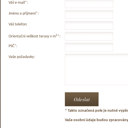
Váš e-mail*:
Jméno a příjmení*:
Váš telefon:
2
Orientační velikost terasy v m
*:
PSČ*:
Vaše požadavky:
* Takto označená pole je nutné vyplni
Vaše osobní údaje budou zpracován