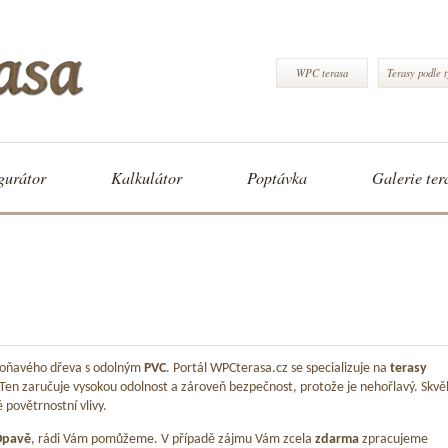
WPC terasa
Terasy podle 
gurátor
Kalkulátor
Poptávka
Galerie ter
 voňavého dřeva s odolným
PVC
. Portál WPCterasa.cz se specializuje na
terasy
 Ten zaručuje vysokou odolnost a zároveň bezpečnost, protože je nehořlavý. Skvě
é povětrnostní vlivy.
Opavě
, rádi Vám pomůžeme. V případě zájmu Vám zcela
zdarma
zpracujeme