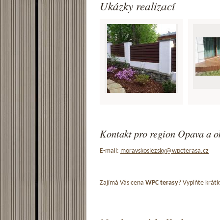
Ukázky realizací
Kontakt pro region Opava a o
E-mail:
moravskoslezsky@wpcterasa.cz
Zajímá Vás cena
WPC terasy
? Vyplňte krátk