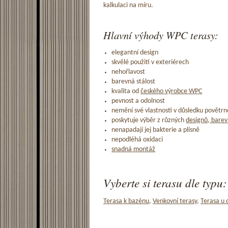
kalkulaci na míru.
Hlavní výhody WPC terasy:
elegantní design
skvělé použití v exteriérech
nehořlavost
barevná stálost
kvalita od
českého výrobce WPC
pevnost a odolnost
nemění své vlastnosti v důsledku povětrno
poskytuje výběr z různých
designů, barev
nenapadají jej bakterie a plísně
nepodléhá oxidaci
snadná montáž
Vyberte si terasu dle typu:
Terasa k bazénu
,
Venkovní terasy
,
Terasa u