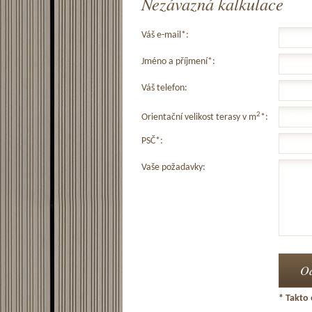
Nezávazná kalkulace
Váš e-mail*:
Jméno a příjmení*:
Váš telefon:
2
Orientační velikost terasy v m
*:
PSČ*:
Vaše požadavky:
* Takto 