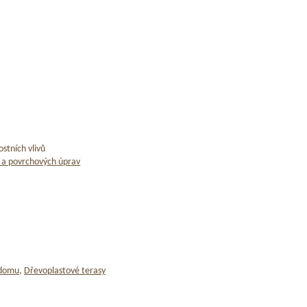
stních vlivů
 a povrchových úprav
 domu
,
Dřevoplastové terasy