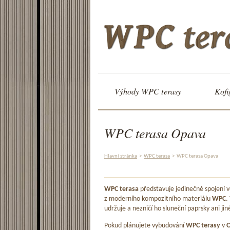
Výhody WPC terasy
Kofi
WPC terasa Opava
Hlavní stránka
>
WPC terasa
>
WPC terasa Opava
WPC terasa
představuje jedinečné spojení
z moderního kompozitního materiálu
WPC
.
udržuje a nezničí ho sluneční paprsky ani jin
Pokud plánujete vybudování
WPC terasy
v