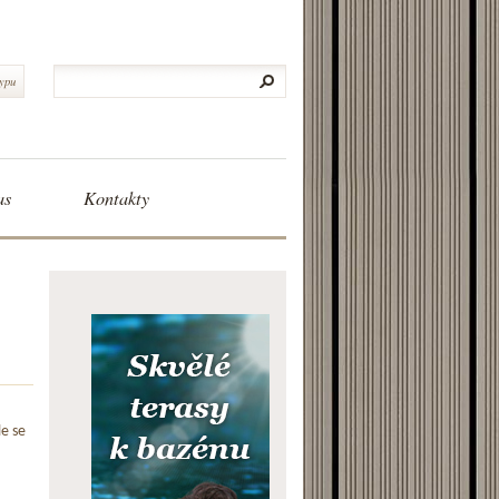
typu
as
Kontakty
le se