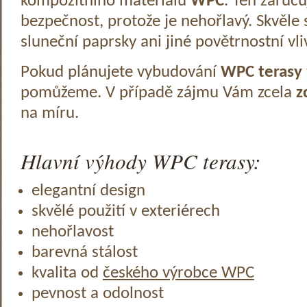
kompozitního materiálu
WPC
. Ten zaruč
bezpečnost, protože je nehořlavý. Skvěle 
sluneční paprsky ani jiné povětrnostní vli
Pokud plánujete vybudování
WPC terasy
pomůžeme. V případě zájmu Vám zcela
z
na míru.
Hlavní výhody WPC terasy:
elegantní design
skvělé použití v exteriérech
nehořlavost
barevná stálost
kvalita od
českého výrobce WPC
pevnost a odolnost