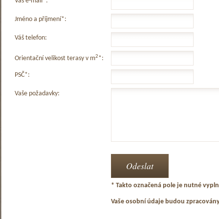
Váš e-mail*:
Jméno a příjmení*:
Váš telefon:
2
Orientační velikost terasy v m
*:
PSČ*:
Vaše požadavky:
* Takto označená pole je nutné vyplni
Vaše osobní údaje budou zpracován