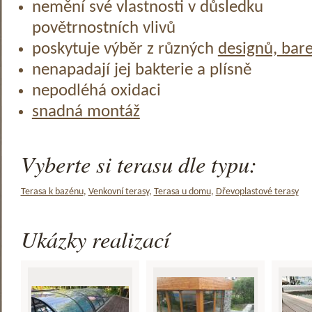
nemění své vlastnosti v důsledku
povětrnostních vlivů
poskytuje výběr z různých
designů, bar
nenapadají jej bakterie a plísně
nepodléhá oxidaci
snadná montáž
Vyberte si terasu dle typu:
Terasa k bazénu
,
Venkovní terasy
,
Terasa u domu
,
Dřevoplastové terasy
Ukázky realizací