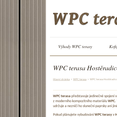
Výhody WPC terasy
Kofi
WPC terasa Hostěradic
Hlavní stránka
>
WPC terasa
>
WPC terasa Hostěradic
WPC terasa
představuje jedinečné spojení
z moderního kompozitního materiálu
WPC
.
udržuje a nezničí ho sluneční paprsky ani jin
Pokud plánujete vybudování
WPC terasy
v
H