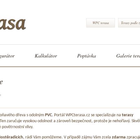
WPC terasa
Terasy podle 
gurátor
Kalkulátor
Poptávka
Galerie ter
e
e
 voňavého dřeva s odolným
PVC
. Portál WPCterasa.cz se specializuje na
terasy
 Ten zaručuje vysokou odolnost a zároveň bezpečnost, protože je nehořlavý. Skvě
é povětrnostní vlivy.
ostěradicích
, rádi Vám pomůžeme. V případě zájmu Vám zcela
zdarma
zpracu