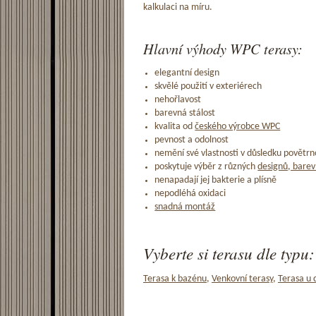
kalkulaci na míru.
Hlavní výhody WPC terasy:
elegantní design
skvělé použití v exteriérech
nehořlavost
barevná stálost
kvalita od
českého výrobce WPC
pevnost a odolnost
nemění své vlastnosti v důsledku povětrno
poskytuje výběr z různých
designů, barev
nenapadají jej bakterie a plísně
nepodléhá oxidaci
snadná montáž
Vyberte si terasu dle typu:
Terasa k bazénu
,
Venkovní terasy
,
Terasa u