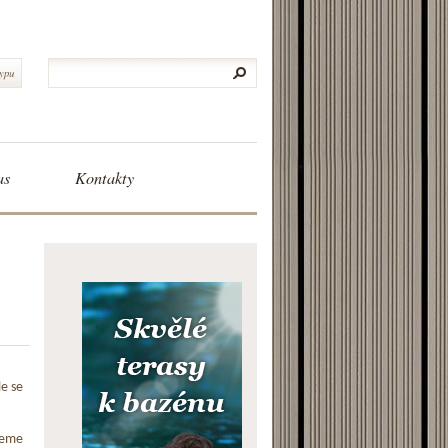
typu
as
Kontakty
le se
jeme