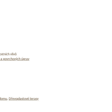
stních vlivů
 a povrchových úprav
 domu
,
Dřevoplastové terasy