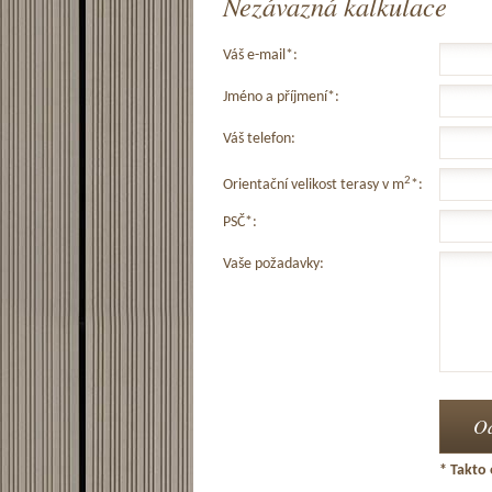
Nezávazná kalkulace
Váš e-mail*:
Jméno a příjmení*:
Váš telefon:
2
Orientační velikost terasy v m
*:
PSČ*:
Vaše požadavky:
* Takto 